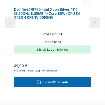
Dell R640/R740 Intel Xeon Silver 4112
(2.60GHz 8.25MB 4-Core 85W) CPU Kit
SR3GN 0F8NV 00F8NV
Prozessor Kit
Refurbished
21x
ab Lager lieferbar
Regulärer Preis:
49,00 €
Preise exkl. MwSt. zzgl. Versandkosten
In den Warenkorb