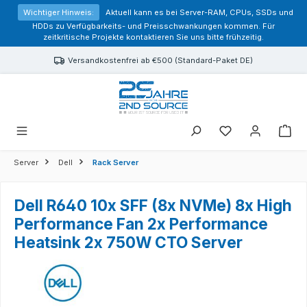
alt springen
Wichtiger Hinweis:
Aktuell kann es bei Server-RAM, CPUs, SSDs und
HDDs zu Verfügbarkeits- und Preisschwankungen kommen. Für
zeitkritische Projekte kontaktieren Sie uns bitte frühzeitig.
Versandkostenfrei ab €500 (Standard-Paket DE)
Sie haben 0 Prod
Server
Dell
Rack Server
Dell R640 10x SFF (8x NVMe) 8x High
Performance Fan 2x Performance
Heatsink 2x 750W CTO Server