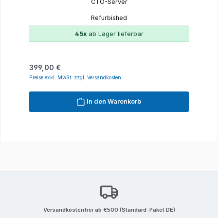
CTO-Server
Refurbished
45x
ab Lager lieferbar
Regulärer Preis:
399,00 €
Preise exkl. MwSt. zzgl. Versandkosten
In den Warenkorb
Versandkostenfrei ab €500 (Standard-Paket DE)