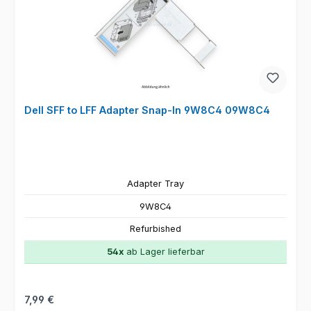
Dell SFF to LFF Adapter Snap-In 9W8C4 09W8C4
Adapter Tray
9W8C4
Refurbished
54x
ab Lager lieferbar
Regulärer Preis:
7,99 €