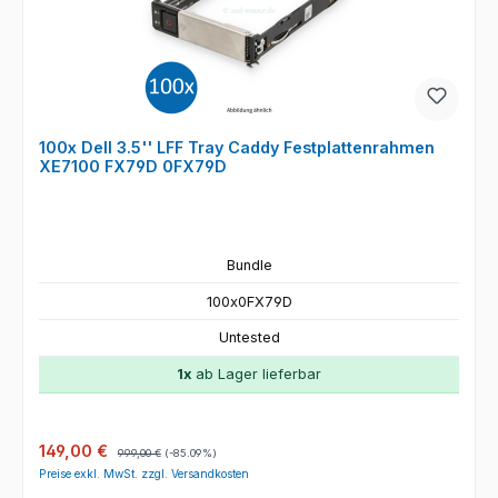
100x Dell 3.5'' LFF Tray Caddy Festplattenrahmen
XE7100 FX79D 0FX79D
Bundle
100x0FX79D
Untested
1x
ab Lager lieferbar
Verkaufspreis:
Regulärer Preis:
149,00 €
999,00 €
(-85.09%)
Preise exkl. MwSt. zzgl. Versandkosten