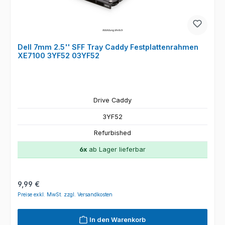
Dell 7mm 2.5'' SFF Tray Caddy Festplattenrahmen
XE7100 3YF52 03YF52
Drive Caddy
3YF52
Refurbished
6x
ab Lager lieferbar
Regulärer Preis:
9,99 €
Preise exkl. MwSt. zzgl. Versandkosten
In den Warenkorb