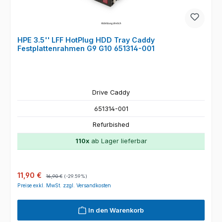
HPE 3.5'' LFF HotPlug HDD Tray Caddy
Festplattenrahmen G9 G10 651314-001
Drive Caddy
651314-001
Refurbished
110x
ab Lager lieferbar
Verkaufspreis:
Regulärer Preis:
11,90 €
16,90 €
(-29.59%)
Preise exkl. MwSt. zzgl. Versandkosten
In den Warenkorb