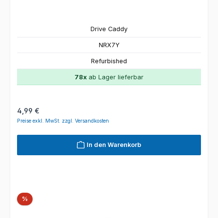
Drive Caddy
NRX7Y
Refurbished
78x
ab Lager lieferbar
Regulärer Preis:
4,99 €
Preise exkl. MwSt. zzgl. Versandkosten
In den Warenkorb
Rabatt
%