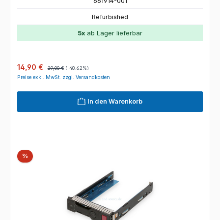
661914-001
Refurbished
5x
ab Lager lieferbar
Verkaufspreis:
Regulärer Preis:
14,90 €
29,00 €
(-48.62%)
Preise exkl. MwSt. zzgl. Versandkosten
In den Warenkorb
Rabatt
%