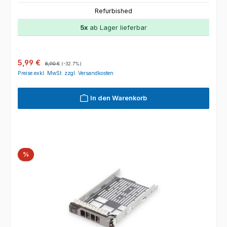
Refurbished
5x
ab Lager lieferbar
Verkaufspreis:
Regulärer Preis:
5,99 €
8,90 €
(-32.7%)
Preise exkl. MwSt. zzgl. Versandkosten
In den Warenkorb
Rabatt
%