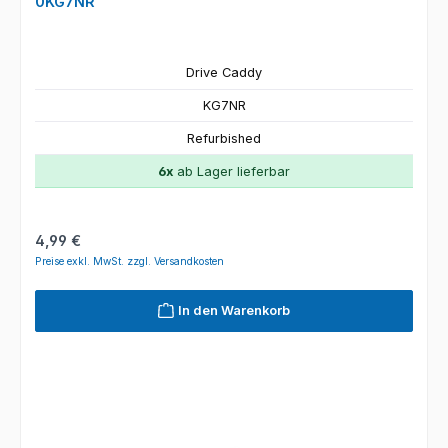
0KG7NR
Drive Caddy
KG7NR
Refurbished
6x
ab Lager lieferbar
Regulärer Preis:
4,99 €
Preise exkl. MwSt. zzgl. Versandkosten
In den Warenkorb