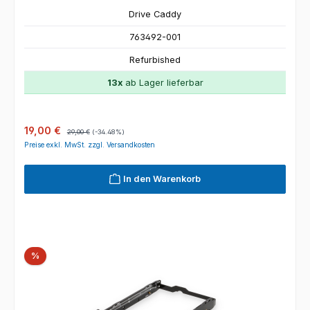
Drive Caddy
763492-001
Refurbished
13x
ab Lager lieferbar
Verkaufspreis:
Regulärer Preis:
19,00 €
29,00 €
(-34.48%)
Preise exkl. MwSt. zzgl. Versandkosten
In den Warenkorb
Rabatt
%