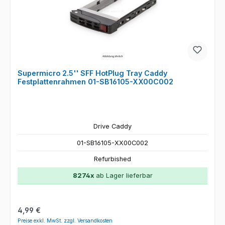
Supermicro 2.5'' SFF HotPlug Tray Caddy
Festplattenrahmen 01-SB16105-XX00C002
Drive Caddy
01-SB16105-XX00C002
Refurbished
8274x
ab Lager lieferbar
Regulärer Preis:
4,99 €
Preise exkl. MwSt. zzgl. Versandkosten