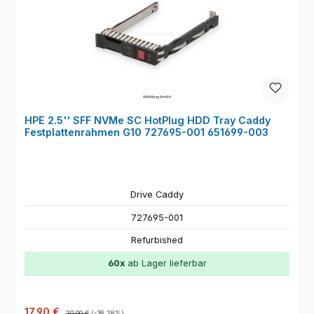
HPE 2.5'' SFF NVMe SC HotPlug HDD Tray Caddy
Festplattenrahmen G10 727695-001 651699-003
Drive Caddy
727695-001
Refurbished
60x
ab Lager lieferbar
Verkaufspreis:
Regulärer Preis:
17,90 €
29,00 €
(-38.28%)