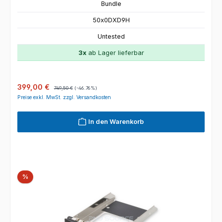
Bundle
50x0DXD9H
Untested
3x
ab Lager lieferbar
Verkaufspreis:
Regulärer Preis:
399,00 €
749,50 €
(-46.76%)
Preise exkl. MwSt. zzgl. Versandkosten
In den Warenkorb
Rabatt
%