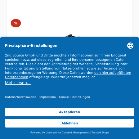
Rabatt
%
Dell 3.5'' LFF Tray Caddy Festplattenrahmen XE7100
FX79D 0FX79D
Drive Caddy
FX79D