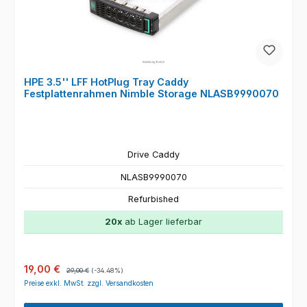
HPE 3.5'' LFF HotPlug Tray Caddy
Festplattenrahmen Nimble Storage NLASB9990070
Drive Caddy
NLASB9990070
Refurbished
20x
ab Lager lieferbar
Verkaufspreis:
Regulärer Preis:
19,00 €
29,00 €
(-34.48%)
Preise exkl. MwSt. zzgl. Versandkosten