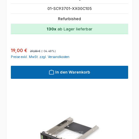
01-SC93701-XX00C105
Refurbished
130x
ab Lager lieferbar
Verkaufspreis:
Regulärer Preis:
19,00 €
29,00 €
(-34.48%)
Preise exkl. MwSt. zzgl. Versandkosten
In den Warenkorb