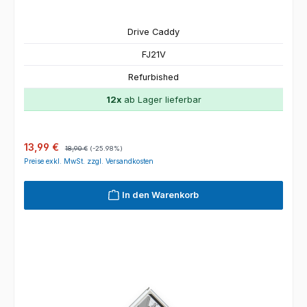
Drive Caddy
FJ21V
Refurbished
12x
ab Lager lieferbar
Verkaufspreis:
Regulärer Preis:
13,99 €
18,90 €
(-25.98%)
Preise exkl. MwSt. zzgl. Versandkosten
In den Warenkorb