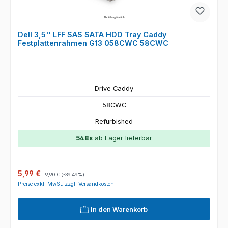
Dell 3,5'' LFF SAS SATA HDD Tray Caddy
Festplattenrahmen G13 058CWC 58CWC
Drive Caddy
58CWC
Refurbished
548x
ab Lager lieferbar
Verkaufspreis:
Regulärer Preis:
5,99 €
9,90 €
(-39.49%)
Preise exkl. MwSt. zzgl. Versandkosten
In den Warenkorb