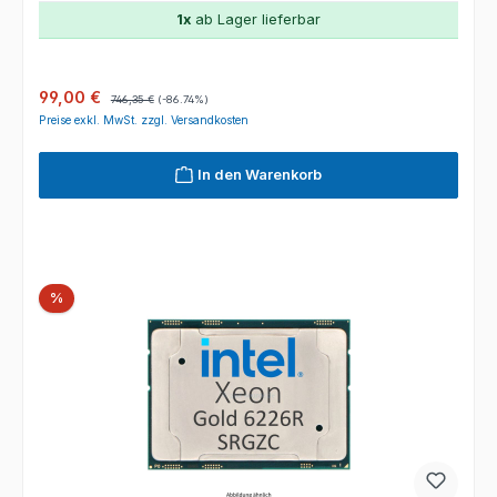
1x
ab Lager lieferbar
Verkaufspreis:
Regulärer Preis:
99,00 €
746,35 €
(-86.74%)
Preise exkl. MwSt. zzgl. Versandkosten
In den Warenkorb
Rabatt
%