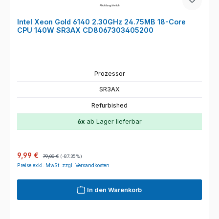
Intel Xeon Gold 6140 2.30GHz 24.75MB 18-Core
CPU 140W SR3AX CD8067303405200
Prozessor
SR3AX
Refurbished
6x
ab Lager lieferbar
Verkaufspreis:
Regulärer Preis:
9,99 €
79,00 €
(-87.35%)
Preise exkl. MwSt. zzgl. Versandkosten
In den Warenkorb