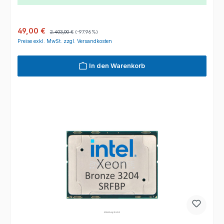
Verkaufspreis:
Regulärer Preis:
49,00 €
2.403,00 €
(-97.96%)
Preise exkl. MwSt. zzgl. Versandkosten
In den Warenkorb