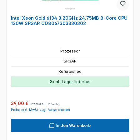
Intel Xeon Gold 6134 3.20GHz 24.75MB 8-Core CPU
130W SR3AR CD8067303330302
Prozessor
SR3AR
Refurbished
2x
ab Lager lieferbar
Verkaufspreis:
Regulärer Preis:
39,00 €
299,00 €
(-86.96%)
Preise exkl. MwSt. zzgl. Versandkosten
In den Warenkorb