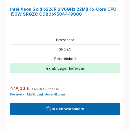
Intel Xeon Gold 6226R 2.90GHz 22MB 16-Core CPU
150W SRGZC CD8069504449000
Prozessor
SRGZC
Refurbished
4x
ab Lager lieferbar
Verkaufspreis:
Regulärer Preis:
449,00 €
1.199,00 €
(-62.55%)
Preise exkl. MwSt. zzgl. Versandkosten
In den Warenkorb