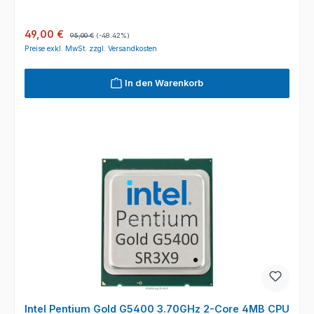
Verkaufspreis:
Regulärer Preis:
49,00 €
95,00 €
(-48.42%)
Preise exkl. MwSt. zzgl. Versandkosten
In den Warenkorb
Intel Pentium Gold G5400 3.70GHz 2-Core 4MB CPU