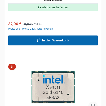
2x
ab Lager lieferbar
Verkaufspreis:
Regulärer Preis:
39,00 €
59,00 €
(-33.9%)
Preise exkl. MwSt. zzgl. Versandkosten
In den Warenkorb
Rabatt
%