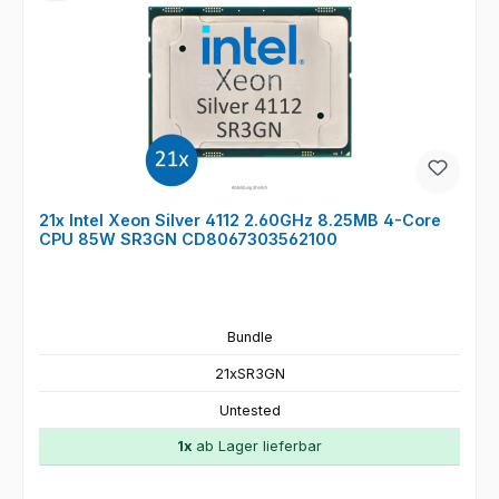
21x Intel Xeon Silver 4112 2.60GHz 8.25MB 4-Core
CPU 85W SR3GN CD8067303562100
Bundle
21xSR3GN
Untested
1x
ab Lager lieferbar