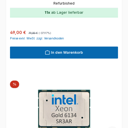
Refurbished
11x
ab Lager lieferbar
Verkaufspreis:
Regulärer Preis:
49,00 €
79,00 €
(-37.97%)
Preise exkl. MwSt. zzgl. Versandkosten
In den Warenkorb
Rabatt
%