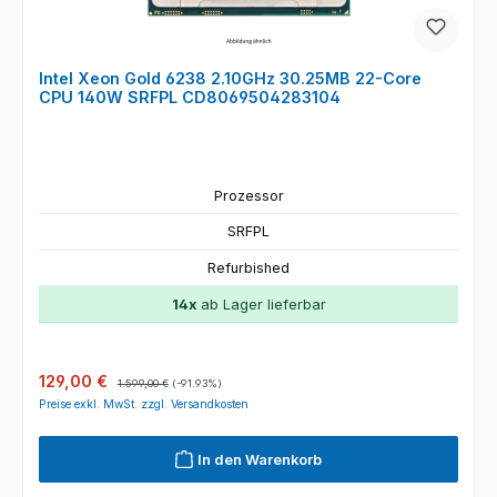
Intel Xeon Gold 6238 2.10GHz 30.25MB 22-Core
CPU 140W SRFPL CD8069504283104
Prozessor
SRFPL
Refurbished
14x
ab Lager lieferbar
Verkaufspreis:
Regulärer Preis:
129,00 €
1.599,00 €
(-91.93%)
Preise exkl. MwSt. zzgl. Versandkosten
In den Warenkorb