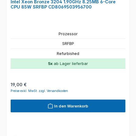
Intel Xeon Bronze 3204 1.90GHz 8.25MB 6-Core
CPU 85W SRFBP CD8069503956700
Prozessor
SRFBP
Refurbished
5x
ab Lager lieferbar
Regulärer Preis:
19,00 €
Preise exkl. MwSt. zzgl. Versandkosten
In den Warenkorb