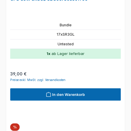
Bundle
17xSR3GL
Untested
1x
ab Lager lieferbar
Regulärer Preis:
39,00 €
Preise exkl. MwSt. zzgl. Versandkosten
In den Warenkorb
Rabatt
%