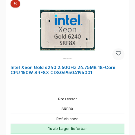
Rabatt
%
Intel Xeon Gold 6240 2.60GHz 24.75MB 18-Core
CPU 150W SRF8X CD8069504194001
Prozessor
SRF8X
Refurbished
1x
ab Lager lieferbar