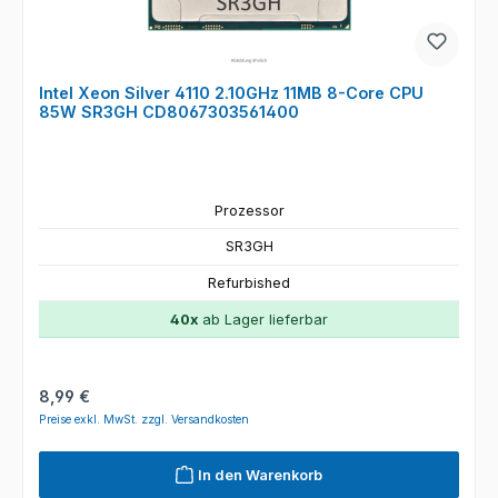
Intel Xeon Silver 4110 2.10GHz 11MB 8-Core CPU
85W SR3GH CD8067303561400
Prozessor
SR3GH
Refurbished
40x
ab Lager lieferbar
Regulärer Preis:
8,99 €
Preise exkl. MwSt. zzgl. Versandkosten
In den Warenkorb