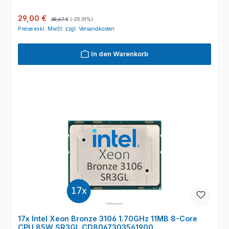
Verkaufspreis:
Regulärer Preis:
29,00 €
38,67 €
(-25.01%)
Preise exkl. MwSt. zzgl. Versandkosten
In den Warenkorb
17x Intel Xeon Bronze 3106 1.70GHz 11MB 8-Core
CPU 85W SR3GL CD8067303561900