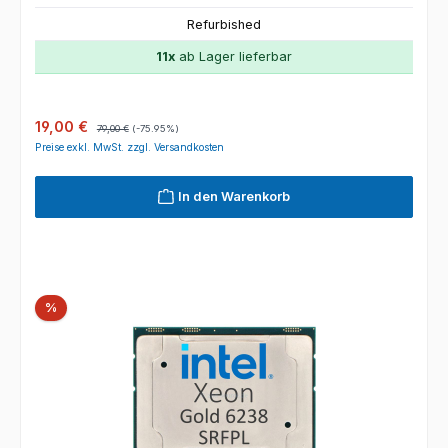
Refurbished
11x
ab Lager lieferbar
Verkaufspreis:
Regulärer Preis:
19,00 €
79,00 €
(-75.95%)
Preise exkl. MwSt. zzgl. Versandkosten
In den Warenkorb
Rabatt
%