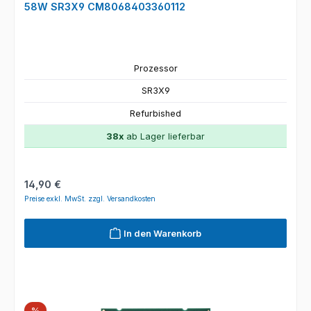
58W SR3X9 CM8068403360112
Prozessor
SR3X9
Refurbished
38x
ab Lager lieferbar
Regulärer Preis:
14,90 €
Preise exkl. MwSt. zzgl. Versandkosten
In den Warenkorb
Rabatt
%