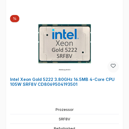
Rabatt
%
Intel Xeon Gold 5222 3.80GHz 16.5MB 4-Core CPU
105W SRF8V CD8069504193501
Prozessor
SRF8V
Refurbished