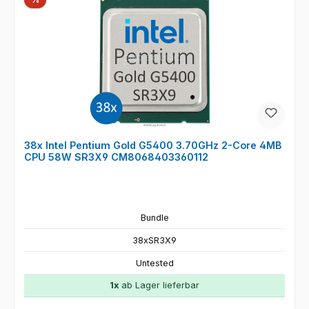
38x Intel Pentium Gold G5400 3.70GHz 2-Core 4MB
CPU 58W SR3X9 CM8068403360112
Bundle
38xSR3X9
Untested
1x
ab Lager lieferbar