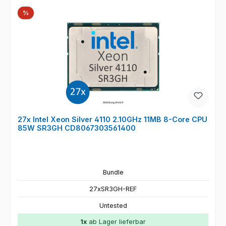
Rabatt
%
27x Intel Xeon Silver 4110 2.10GHz 11MB 8-Core CPU
85W SR3GH CD8067303561400
Bundle
27xSR3GH-REF
Untested
1x
ab Lager lieferbar