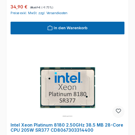
Verkaufspreis:
Regulärer Preis:
34,90 €
38,67 €
(-9.75%)
Preise exkl. MwSt. zzgl. Versandkosten
In den Warenkorb
Intel Xeon Platinum 8180 2.50GHz 38.5 MB 28-Core
CPU 205W SR377 CD8067303314400