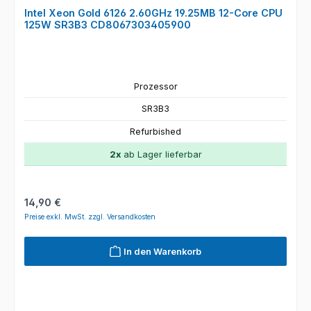
Intel Xeon Gold 6126 2.60GHz 19.25MB 12-Core CPU
125W SR3B3 CD8067303405900
Prozessor
SR3B3
Refurbished
2x
ab Lager lieferbar
Regulärer Preis:
14,90 €
Preise exkl. MwSt. zzgl. Versandkosten
In den Warenkorb