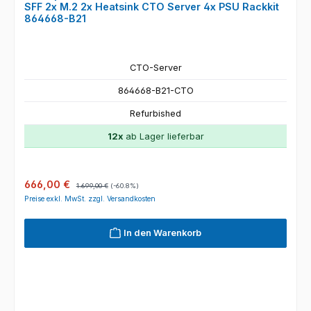
SFF 2x M.2 2x Heatsink CTO Server 4x PSU Rackkit
864668-B21
CTO-Server
864668-B21-CTO
Refurbished
12x
ab Lager lieferbar
Verkaufspreis:
Regulärer Preis:
666,00 €
1.699,00 €
(-60.8%)
Preise exkl. MwSt. zzgl. Versandkosten
In den Warenkorb