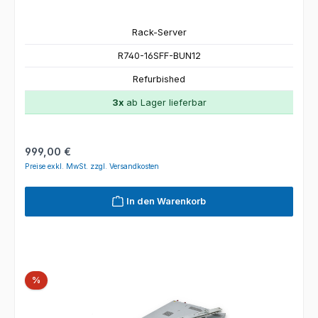
Rack-Server
R740-16SFF-BUN12
Refurbished
3x
ab Lager lieferbar
Regulärer Preis:
999,00 €
Preise exkl. MwSt. zzgl. Versandkosten
In den Warenkorb
Rabatt
%