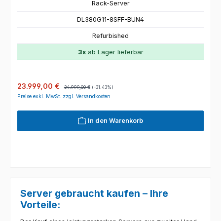
Rack-Server
DL380G11-8SFF-BUN4
Refurbished
3x
ab Lager lieferbar
Verkaufspreis:
Regulärer Preis:
23.999,00 €
34.999,00 €
(-31.43%)
Preise exkl. MwSt. zzgl. Versandkosten
In den Warenkorb
Server gebraucht kaufen – Ihre
Vorteile: