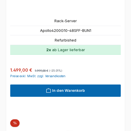
Rack-Server
Apollo4200G10-48SFF-BUN1
Refurbished
2x
ab Lager lieferbar
Verkaufspreis:
Regulärer Preis:
1.499,00 €
1.999,00 €
(-25.01%)
Preise exkl. MwSt. zzgl. Versandkosten
In den Warenkorb
Rabatt
%