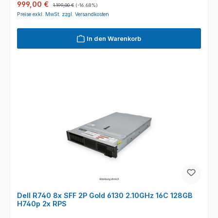
Verkaufspreis:
Regulärer Preis:
999,00 €
1.199,00 €
(-16.68%)
Preise exkl. MwSt. zzgl. Versandkosten
In den Warenkorb
Dell R740 8x SFF 2P Gold 6130 2.10GHz 16C 128GB
H740p 2x RPS