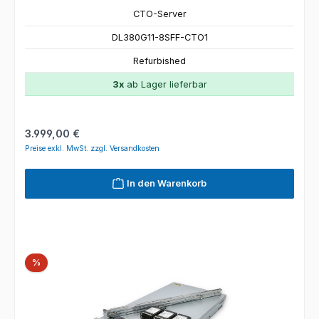
CTO-Server
DL380G11-8SFF-CTO1
Refurbished
3x
ab Lager lieferbar
Regulärer Preis:
3.999,00 €
Preise exkl. MwSt. zzgl. Versandkosten
In den Warenkorb
Rabatt
%