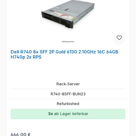
Dell R740 8x SFF 2P Gold 6130 2.10GHz 16C 64GB
H740p 2x RPS
Rack-Server
R740-8SFF-BUN23
Refurbished
3x
ab Lager lieferbar
Regulärer Preis:
666,00 €