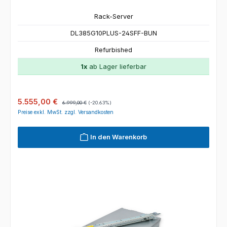
Rack-Server
DL385G10PLUS-24SFF-BUN
Refurbished
1x
ab Lager lieferbar
Verkaufspreis:
Regulärer Preis:
5.555,00 €
6.999,00 €
(-20.63%)
Preise exkl. MwSt. zzgl. Versandkosten
In den Warenkorb