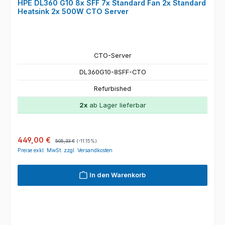
HPE DL360 G10 8x SFF 7x Standard Fan 2x Standard
Heatsink 2x 500W CTO Server
CTO-Server
DL360G10-8SFF-CTO
Refurbished
2x
ab Lager lieferbar
Verkaufspreis:
Regulärer Preis:
449,00 €
505,33 €
(-11.15%)
Preise exkl. MwSt. zzgl. Versandkosten
In den Warenkorb