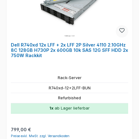
Dell R740xd 12x LFF + 2x LFF 2P Silver 4110 2.10GHz
8C 128GB H730P 2x 600GB 10k SAS 12G SFF HDD 2x
750W Rackkit
Rack-Server
R740xd-12+2LFF-BUN
Refurbished
1x
ab Lager lieferbar
Regulärer Preis:
799,00 €
Preise exkl. MwSt. zzgl. Versandkosten