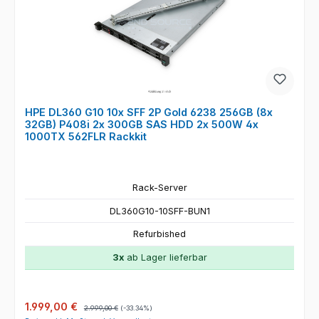
HPE DL360 G10 10x SFF 2P Gold 6238 256GB (8x
32GB) P408i 2x 300GB SAS HDD 2x 500W 4x
1000TX 562FLR Rackkit
Rack-Server
DL360G10-10SFF-BUN1
Refurbished
3x
ab Lager lieferbar
Verkaufspreis:
Regulärer Preis:
1.999,00 €
2.999,00 €
(-33.34%)