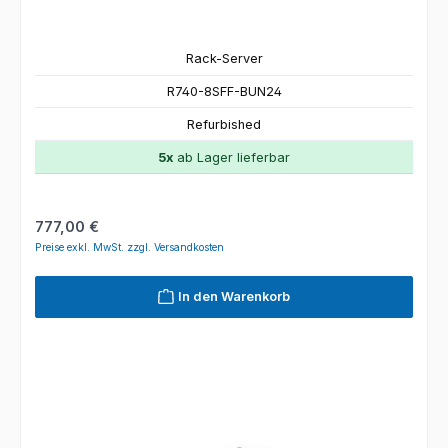
Rack-Server
R740-8SFF-BUN24
Refurbished
5x
ab Lager lieferbar
Regulärer Preis:
777,00 €
Preise exkl. MwSt. zzgl. Versandkosten
In den Warenkorb