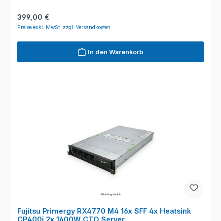
Regulärer Preis:
399,00 €
Preise exkl. MwSt. zzgl. Versandkosten
In den Warenkorb
Fujitsu Primergy RX4770 M4 16x SFF 4x Heatsink
CP400i 2x 1600W CTO Server