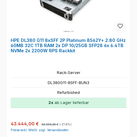
HPE DL380 G11 8xSFF 2P Platinum 8562Y+ 2.80 GHz
60MB 32C 1TB RAM 2x DP 10/25GB SFP28 6x 6.4TB
NVMe 2x 2200W RPS Rackkit
Rack-Server
DL380G11-8SFF-BUN3
Refurbished
2x
ab Lager lieferbar
Verkaufspreis:
Regulärer Preis:
43.444,00 €
55.555,00 €
(-21.8%)
Preise exkl. MwSt. zzgl. Versandkosten