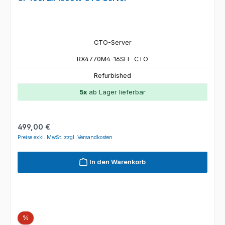
CTO-Server
RX4770M4-16SFF-CTO
Refurbished
5x
ab Lager lieferbar
Regulärer Preis:
499,00 €
Preise exkl. MwSt. zzgl. Versandkosten
In den Warenkorb
Rabatt
%