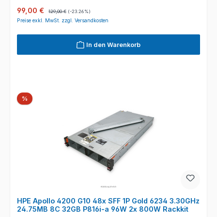
Verkaufspreis:
Regulärer Preis:
99,00 €
129,00 €
(-23.26%)
Preise exkl. MwSt. zzgl. Versandkosten
In den Warenkorb
Rabatt
%
HPE Apollo 4200 G10 48x SFF 1P Gold 6234 3.30GHz
24.75MB 8C 32GB P816i-a 96W 2x 800W Rackkit