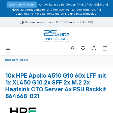
alt springen
Wichtiger Hinweis:
Aktuell kann es bei Server-RAM, CPUs, SSDs und
HDDs zu Verfügbarkeits- und Preisschwankungen kommen. Für
zeitkritische Projekte kontaktieren Sie uns bitte frühzeitig.
Versandkostenfrei ab €500 (Standard-Paket DE)
Sie haben 0 Prod
Hardware-Deals
10x HPE Apollo 4510 G10 60x LFF mit
1x XL450 G10 2x SFF 2x M.2 2x
Heatsink CTO Server 4x PSU Rackkit
864668-B21