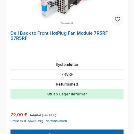
Dell Back to Front HotPlug Fan Module 7R5RF
07R5RF
Systemlüfter
7R5RF
Refurbished
8x
ab Lager lieferbar
Verkaufspreis:
Regulärer Preis:
79,00 €
149,00 €
(-46.98%)
Preise exkl. MwSt. zzgl. Versandkosten