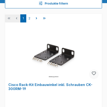
Produkte filtern
Seite
Seite
1
2
Cisco Rack-Kit Einbauwinkel inkl. Schrauben CK-
300RM-19