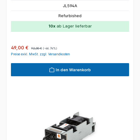
JL594A
Refurbished
10x
ab Lager lieferbar
Verkaufspreis:
Regulärer Preis:
49,00 €
92,00 €
(-46.74%)
Preise exkl. MwSt. zzgl. Versandkosten
In den Warenkorb