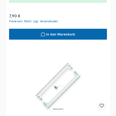
Regulärer Preis:
7,90 €
Preise exkl. MwSt. zzgl. Versandkosten
In den Warenkorb