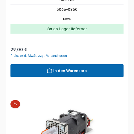
5066-0850
New
8x
ab Lager lieferbar
Regulärer Preis:
29,00 €
Preise exkl. MwSt. zzgl. Versandkosten
In den Warenkorb
Rabatt
%