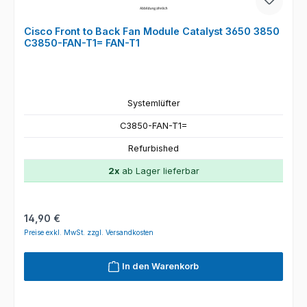
Cisco Front to Back Fan Module Catalyst 3650 3850
C3850-FAN-T1= FAN-T1
Systemlüfter
C3850-FAN-T1=
Refurbished
2x
ab Lager lieferbar
Regulärer Preis:
14,90 €
Preise exkl. MwSt. zzgl. Versandkosten
In den Warenkorb