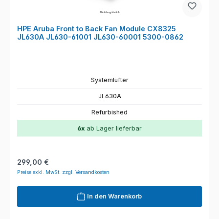
HPE Aruba Front to Back Fan Module CX8325
JL630A JL630-61001 JL630-60001 5300-0862
Systemlüfter
JL630A
Refurbished
6x
ab Lager lieferbar
Regulärer Preis:
299,00 €
Preise exkl. MwSt. zzgl. Versandkosten
In den Warenkorb