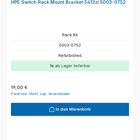
HPE Switch Rack Mount Bracket 5412zl 5003-0752
Rack Kit
5003-0752
Refurbished
1x
ab Lager lieferbar
Regulärer Preis:
19,00 €
Preise exkl. MwSt. zzgl. Versandkosten
In den Warenkorb