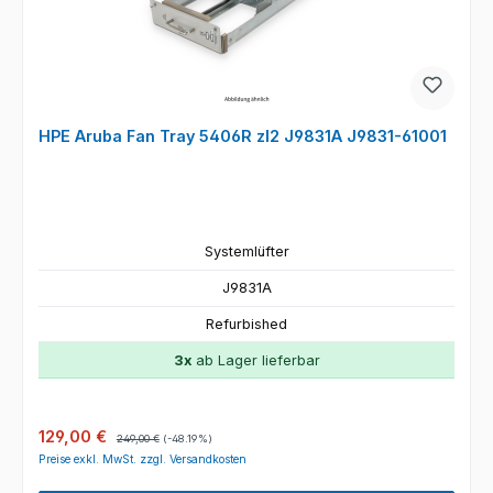
HPE Aruba Fan Tray 5406R zl2 J9831A J9831-61001
Systemlüfter
J9831A
Refurbished
3x
ab Lager lieferbar
Verkaufspreis:
Regulärer Preis:
129,00 €
249,00 €
(-48.19%)
Preise exkl. MwSt. zzgl. Versandkosten