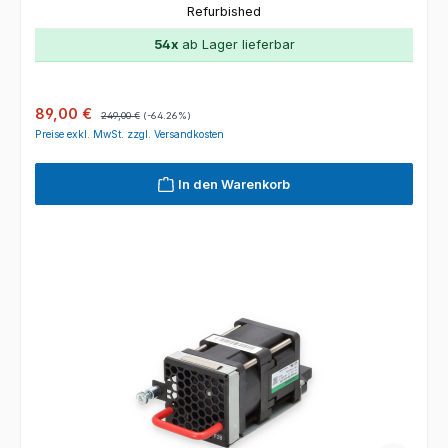
Refurbished
54x
ab Lager lieferbar
Verkaufspreis:
Regulärer Preis:
89,00 €
249,00 €
(-64.26%)
Preise exkl. MwSt. zzgl. Versandkosten
In den Warenkorb