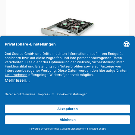
HPE Switch Fan Tray Module 5412zl 5070-3046
Systemlüfter
5070-3046
Refurbished
3x
ab Lager lieferbar