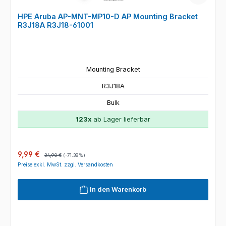
HPE Aruba AP-MNT-MP10-D AP Mounting Bracket
R3J18A R3J18-61001
Mounting Bracket
R3J18A
Bulk
123x
ab Lager lieferbar
Verkaufspreis:
Regulärer Preis:
9,99 €
34,90 €
(-71.38%)
Preise exkl. MwSt. zzgl. Versandkosten
In den Warenkorb