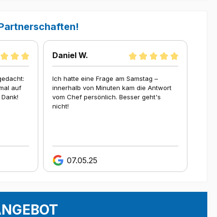
 Partnerschaften!
Daniel W.
Jür
gedacht:
Ich hatte eine Frage am Samstag –
Schn
mal auf
innerhalb von Minuten kam die Antwort
Quali
 Dank!
vom Chef persönlich. Besser geht's
nicht!
07.05.25
ANGEBOT