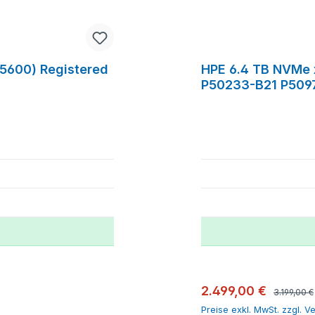
5600) Registered
HPE 6.4 TB NVMe 
P50233-B21 P509
Regulärer 
Verkaufspreis:
2.499,00 €
3.199,00 €
Preise exkl. MwSt. zzgl. 