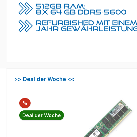
Produktgalerie überspringen
>> Deal der Woche <<
Rabatt
%
Deal der Woche