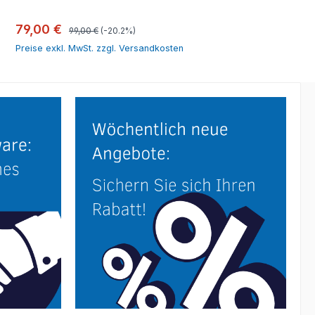
In den Warenkorb
Regulärer Preis:
Verkaufspreis:
79,00 €
99,00 €
(-20.2%)
Preise exkl. MwSt. zzgl. Versandkosten