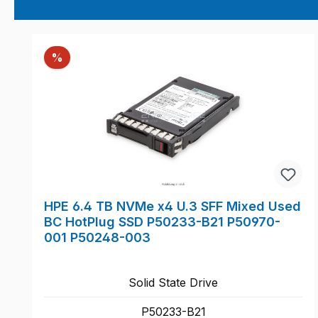
Produktgalerie überspringen
Rabatt
%
HPE 6.4 TB NVMe x4 U.3 SFF Mixed Used
BC HotPlug SSD P50233-B21 P50970-
001 P50248-003
Solid State Drive
P50233-B21