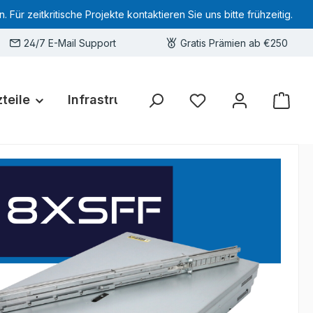
 zeitkritische Projekte kontaktieren Sie uns bitte frühzeitig.
24/7 E-Mail Support
Gratis Prämien ab €250
teile
Infrastruktur
Hardware-Deals
Sie haben 0 Produkte 