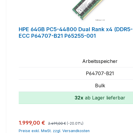
HPE 64GB PC5-44800 Dual Rank x4 (DDR5-
ECC P64707-B21 P65255-001
Arbeitsspeicher
P64707-B21
Bulk
32x
ab Lager lieferbar
In den Warenkorb
Regulärer Preis:
Verkaufspreis:
1.999,00 €
2.499,00 €
(-20.01%)
Preise exkl. MwSt. zzgl. Versandkosten