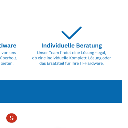
Rabatt
%