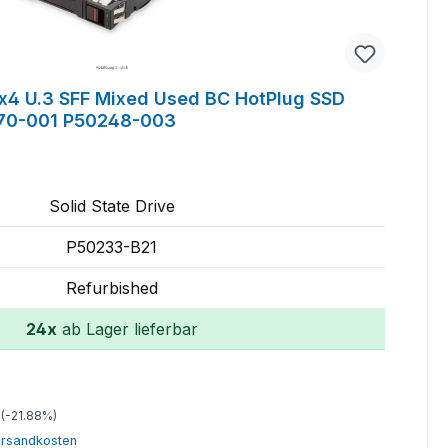
x4 U.3 SFF Mixed Used BC HotPlug SSD
70-001 P50248-003
Solid State Drive
P50233-B21
Refurbished
24x
ab Lager lieferbar
In den Warenkorb
Preis:
(-21.88%)
Versandkosten