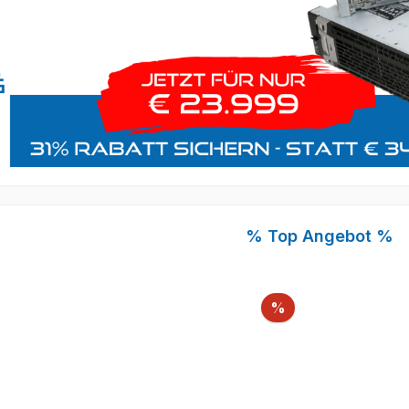
Produktgalerie überspr
% Top Angebot %
Rabatt
%