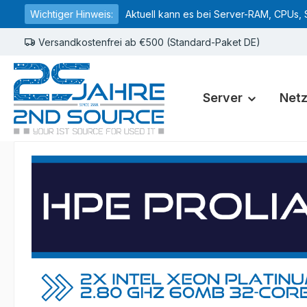
Wichtiger Hinweis:
Aktuell kann es bei Server-RAM, CPUs, 
springen
Zur Hauptnavigation springen
Versandkostenfrei ab €500 (Standard-Paket DE)
Server
Net
Bildergalerie überspringen