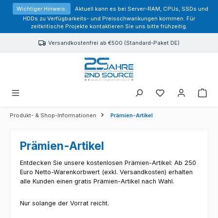
alt springen
Wichtiger Hinweis:
Aktuell kann es bei Server-RAM, CPUs, SSDs und
HDDs zu Verfügbarkeits- und Preisschwankungen kommen. Für
zeitkritische Projekte kontaktieren Sie uns bitte frühzeitig.
Versandkostenfrei ab €500 (Standard-Paket DE)
Sie haben 0 Prod
Produkt- & Shop-Informationen
Prämien-Artikel
Prämien-Artikel
Entdecken Sie unsere kostenlosen Prämien-Artikel: Ab 250
Euro Netto-Warenkorbwert (exkl. Versandkosten) erhalten
alle Kunden einen gratis Prämien-Artikel nach Wahl.
Nur solange der Vorrat reicht.