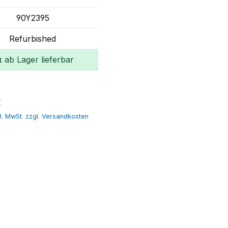
90Y2395
Refurbished
x
ab Lager lieferbar
In den Warenkorb
r Preis:
€
l. MwSt. zzgl. Versandkosten