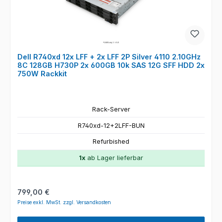
Dell R740xd 12x LFF + 2x LFF 2P Silver 4110 2.10GHz
8C 128GB H730P 2x 600GB 10k SAS 12G SFF HDD 2x
750W Rackkit
Rack-Server
R740xd-12+2LFF-BUN
Refurbished
1x
ab Lager lieferbar
Regulärer Preis:
799,00 €
Preise exkl. MwSt. zzgl. Versandkosten