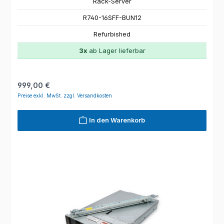
Rack-Server
R740-16SFF-BUN12
Refurbished
3x
ab Lager lieferbar
Regulärer Preis:
999,00 €
Preise exkl. MwSt. zzgl. Versandkosten
In den Warenkorb