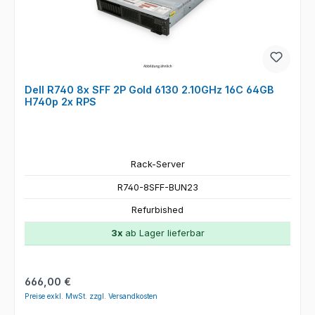
Dell R740 8x SFF 2P Gold 6130 2.10GHz 16C 64GB
H740p 2x RPS
Rack-Server
R740-8SFF-BUN23
Refurbished
3x
ab Lager lieferbar
Regulärer Preis:
666,00 €
Preise exkl. MwSt. zzgl. Versandkosten