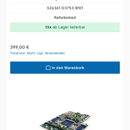
S26361-D3753-B101
Refurbished
13x
ab Lager lieferbar
Regulärer Preis:
399,00 €
Preise exkl. MwSt. zzgl. Versandkosten
In den Warenkorb