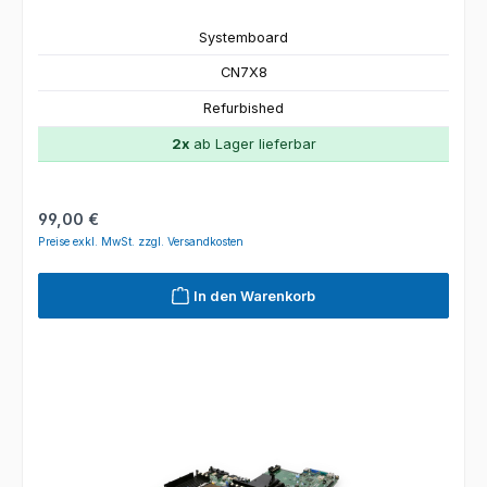
Systemboard
CN7X8
Refurbished
2x
ab Lager lieferbar
Regulärer Preis:
99,00 €
Preise exkl. MwSt. zzgl. Versandkosten
In den Warenkorb