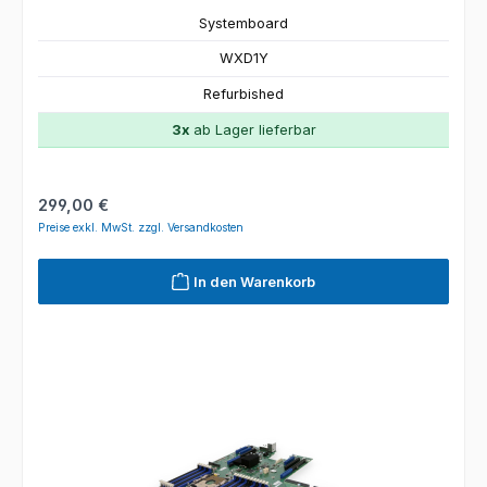
Systemboard
WXD1Y
Refurbished
3x
ab Lager lieferbar
Regulärer Preis:
299,00 €
Preise exkl. MwSt. zzgl. Versandkosten
In den Warenkorb