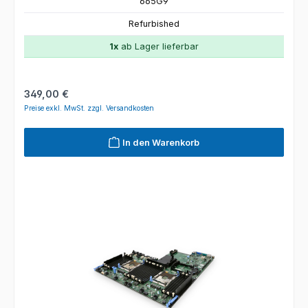
665G9
Refurbished
1x
ab Lager lieferbar
Regulärer Preis:
349,00 €
Preise exkl. MwSt. zzgl. Versandkosten
In den Warenkorb