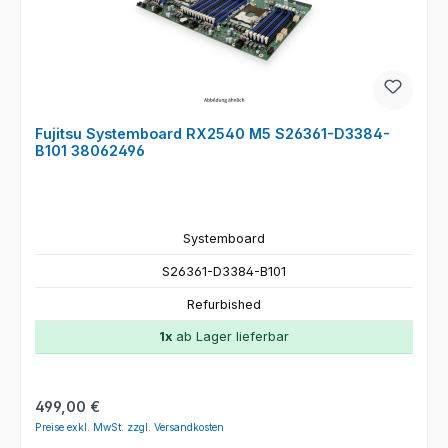
Fujitsu Systemboard RX2540 M5 S26361-D3384-
B101 38062496
Systemboard
S26361-D3384-B101
Refurbished
1x
ab Lager lieferbar
Regulärer Preis:
499,00 €
Preise exkl. MwSt. zzgl. Versandkosten