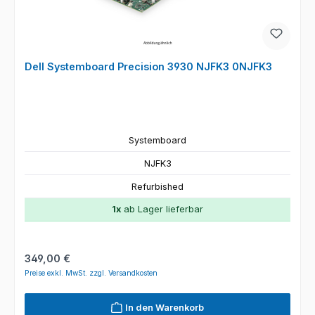
Dell Systemboard Precision 3930 NJFK3 0NJFK3
Systemboard
NJFK3
Refurbished
1x
ab Lager lieferbar
Regulärer Preis:
349,00 €
Preise exkl. MwSt. zzgl. Versandkosten
In den Warenkorb