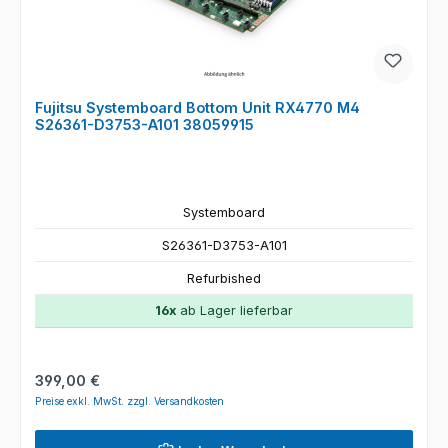
Fujitsu Systemboard Bottom Unit RX4770 M4
S26361-D3753-A101 38059915
Systemboard
S26361-D3753-A101
Refurbished
16x
ab Lager lieferbar
Regulärer Preis:
399,00 €
Preise exkl. MwSt. zzgl. Versandkosten