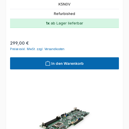
K5N0V
Refurbished
1x
ab Lager lieferbar
Regulärer Preis:
299,00 €
Preise exkl. MwSt. zzgl. Versandkosten
In den Warenkorb