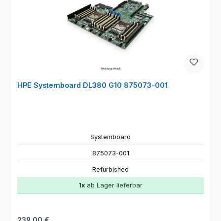
HPE Systemboard DL380 G10 875073-001
Systemboard
875073-001
Refurbished
1x
ab Lager lieferbar
Regulärer Preis:
239,00 €