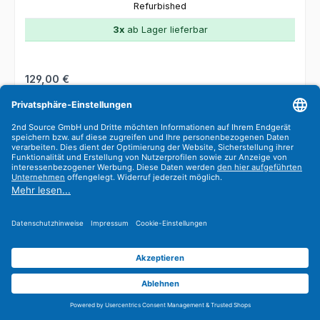
Refurbished
3x
ab Lager lieferbar
Regulärer Preis:
129,00 €
Preise exkl. MwSt. zzgl. Versandkosten
In den Warenkorb