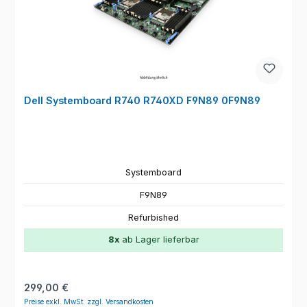
Dell Systemboard R740 R740XD F9N89 0F9N89
Systemboard
F9N89
Refurbished
8x
ab Lager lieferbar
Regulärer Preis:
299,00 €
Preise exkl. MwSt. zzgl. Versandkosten