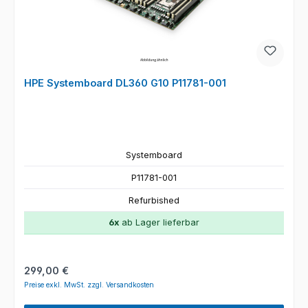
HPE Systemboard DL360 G10 P11781-001
Systemboard
P11781-001
Refurbished
6x
ab Lager lieferbar
Regulärer Preis:
299,00 €
Preise exkl. MwSt. zzgl. Versandkosten