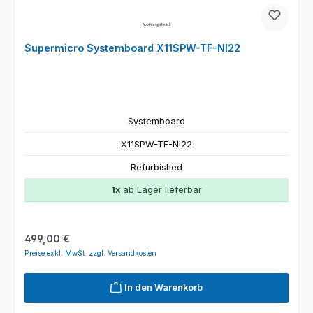
Supermicro Systemboard X11SPW-TF-NI22
Systemboard
X11SPW-TF-NI22
Refurbished
1x
ab Lager lieferbar
Regulärer Preis:
499,00 €
Preise exkl. MwSt. zzgl. Versandkosten
In den Warenkorb