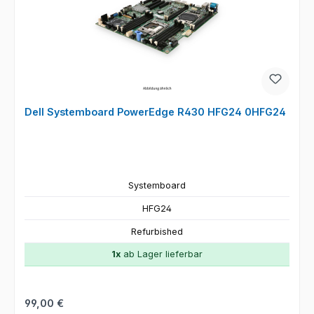
Dell Systemboard PowerEdge R430 HFG24 0HFG24
Systemboard
HFG24
Refurbished
1x
ab Lager lieferbar
Regulärer Preis:
99,00 €