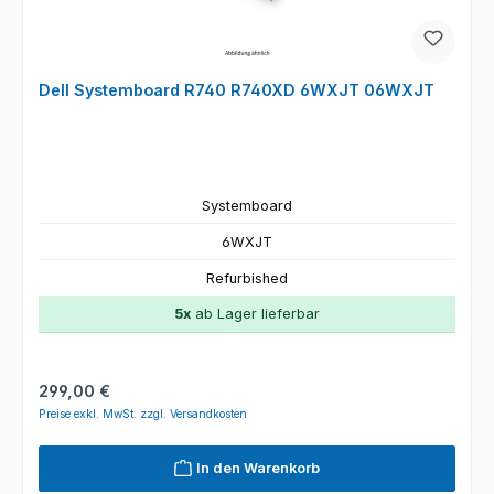
Dell Systemboard R740 R740XD 6WXJT 06WXJT
Systemboard
6WXJT
Refurbished
5x
ab Lager lieferbar
Regulärer Preis:
299,00 €
Preise exkl. MwSt. zzgl. Versandkosten
In den Warenkorb