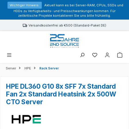
alt springen
Wichtiger Hinweis:
Aktuell kann es bei Server-RAM, CPUs, SSDs und
HDDs zu Verfügbarkeits- und Preisschwankungen kommen. Für
zeitkritische Projekte kontaktieren Sie uns bitte frühzeitig.
Versandkostenfrei ab €500 (Standard-Paket DE)
Sie haben 0 Prod
Server
HPE
Rack Server
HPE DL360 G10 8x SFF 7x Standard
Fan 2x Standard Heatsink 2x 500W
CTO Server