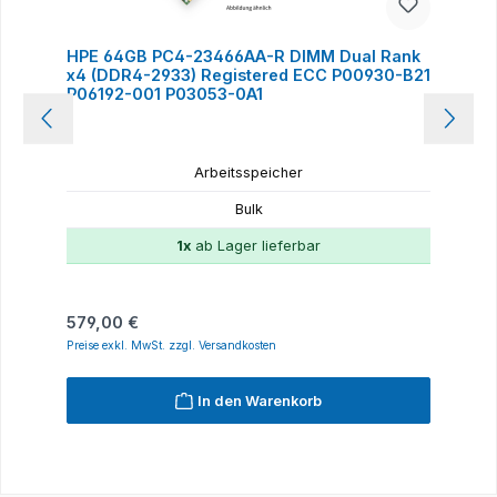
HPE 64GB PC4-23466AA-R DIMM Dual Rank
x4 (DDR4-2933) Registered ECC P00930-B21
P06192-001 P03053-0A1
Arbeitsspeicher
Bulk
1x
ab Lager lieferbar
Regulärer Preis:
579,00 €
Preise exkl. MwSt. zzgl. Versandkosten
In den Warenkorb