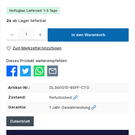
Verfügbar, Lieferzeit: 1-3 Tage
2x
ab Lager lieferbar
Produkt Anzahl: Gib den gewünschten Wert ein oder benutze die Schaltflächen um die Anza
In den Warenkorb
Zum Merkzettel hinzufügen
Dieses Produkt weiterempfehlen:
Artikel-Nr.:
DL360G10-8SFF-CTO
Zustand:
Refurbished
Garantie:
1 Jahr Gewährleistung
Datenblatt