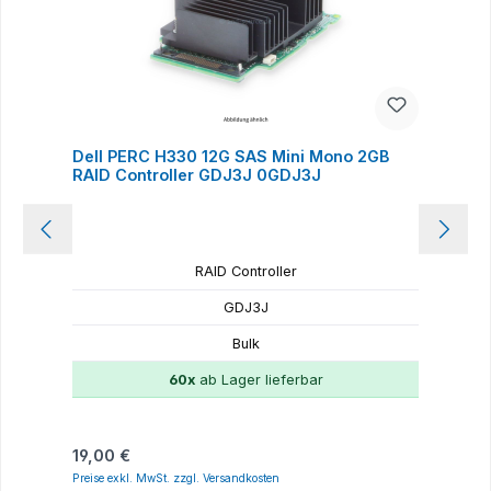
Dell PERC H330 12G SAS Mini Mono 2GB
D
RAID Controller GDJ3J 0GDJ3J
R
RAID Controller
GDJ3J
Bulk
60x
ab Lager lieferbar
Regulärer Preis:
R
19,00 €
2
Preise exkl. MwSt. zzgl. Versandkosten
P