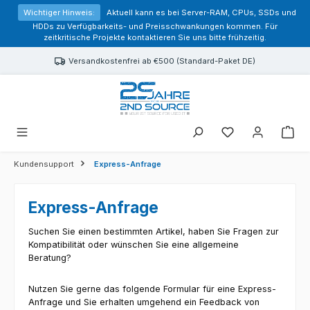
alt springen
Wichtiger Hinweis:
Aktuell kann es bei Server-RAM, CPUs, SSDs und
HDDs zu Verfügbarkeits- und Preisschwankungen kommen. Für
zeitkritische Projekte kontaktieren Sie uns bitte frühzeitig.
Versandkostenfrei ab €500 (Standard-Paket DE)
Sie haben 0 Prod
Kundensupport
Express-Anfrage
Express-Anfrage
Suchen Sie einen bestimmten Artikel, haben Sie Fragen zur
Kompatibilität oder wünschen Sie eine allgemeine
Beratung?
Nutzen Sie gerne das folgende Formular für eine Express-
Anfrage und Sie erhalten umgehend ein Feedback von