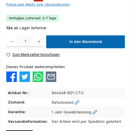
Preise exkl. MwSt. zzgl. Versandkosten
Verfügbar, Lieferzeit: 3-7 Tage
12x
ab Lager lieferbar
Produkt Anzahl: Gib den gewünschten Wert ein oder benutze die Schaltflächen um die Anza
In den Warenkorb
Zum Merkzettel hinzufügen
Dieses Produkt weiterempfehlen:
Artikel-Nr.:
864668-B21-CTO
Zustand:
Refurbished
Garantie:
1 Jahr Gewährleistung
Versandinformation:
Der Artikel wird per Spedition geliefert.