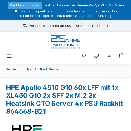
alt springen
Wichtiger Hinweis:
Aktuell kann es bei Server-RAM, CPUs, SSDs und
HDDs zu Verfügbarkeits- und Preisschwankungen kommen. Für
zeitkritische Projekte kontaktieren Sie uns bitte frühzeitig.
Versandkostenfrei ab €500 (Standard-Paket DE)
Sie haben 0 Prod
Server
HPE
Rack Server
HPE Apollo 4510 G10 60x LFF mit 1x
XL450 G10 2x SFF 2x M.2 2x
Heatsink CTO Server 4x PSU Rackkit
864668-B21