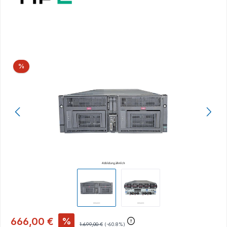
Bildergalerie überspringen
Rabatt
%
666,00 €
%
1.699,00 €
(-60.8%)