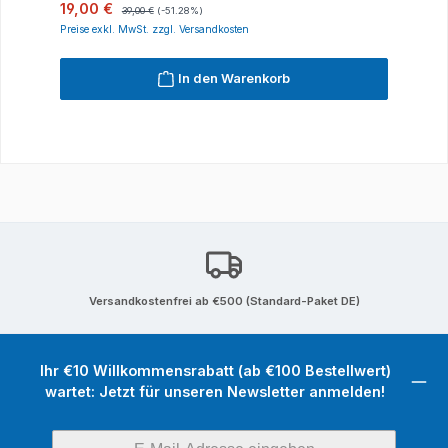
Verkaufspreis:
Regulärer Preis:
19,00 €
39,00 €
(-51.28%)
Preise exkl. MwSt. zzgl. Versandkosten
In den Warenkorb
Versandkostenfrei ab €500 (Standard-Paket DE)
Ihr €10 Willkommensrabatt (ab €100 Bestellwert)
wartet: Jetzt für unseren Newsletter anmelden!