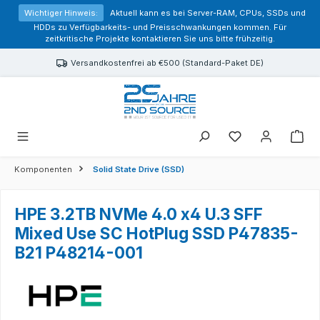
alt springen
Wichtiger Hinweis:
Aktuell kann es bei Server-RAM, CPUs, SSDs und
HDDs zu Verfügbarkeits- und Preisschwankungen kommen. Für
zeitkritische Projekte kontaktieren Sie uns bitte frühzeitig.
Versandkostenfrei ab €500 (Standard-Paket DE)
Sie haben 0 Prod
Komponenten
Solid State Drive (SSD)
HPE 3.2TB NVMe 4.0 x4 U.3 SFF
Mixed Use SC HotPlug SSD P47835-
B21 P48214-001