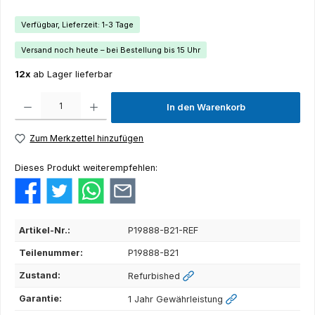
Verfügbar, Lieferzeit: 1-3 Tage
Versand noch heute – bei Bestellung bis 15 Uhr
12x
ab Lager lieferbar
Produkt Anzahl: Gib den gewünschten Wert ein oder benutze die Schaltflächen um die Anza
In den Warenkorb
Zum Merkzettel hinzufügen
Dieses Produkt weiterempfehlen:
Artikel-Nr.:
P19888-B21-REF
Teilenummer:
P19888-B21
Zustand:
Refurbished
Garantie:
1 Jahr Gewährleistung