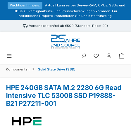
alt springen
Wichtiger Hinweis:
Aktuell kann es bei Server-RAM, CPUs, SSDs und
HDDs zu Verfügbarkeits- und Preisschwankungen kommen. Für
zeitkritische Projekte kontaktieren Sie uns bitte frühzeitig.
Versandkostenfrei ab €500 (Standard-Paket DE)
Sie haben 0 Prod
Komponenten
Solid State Drive (SSD)
HPE 240GB SATA M.2 2280 6G Read
Intensive TLC 5300B SSD P19888-
B21 P27211-001