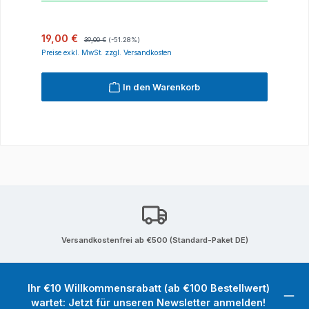
Verkaufspreis:
Regulärer Preis:
19,00 €
39,00 €
(-51.28%)
Preise exkl. MwSt. zzgl. Versandkosten
In den Warenkorb
Versandkostenfrei ab €500 (Standard-Paket DE)
Ihr €10 Willkommensrabatt (ab €100 Bestellwert)
wartet: Jetzt für unseren Newsletter anmelden!