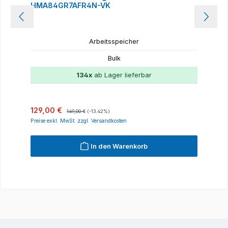
HMA84GR7AFR4N-VK
Arbeitsspeicher
Bulk
134x
ab Lager lieferbar
Verkaufspreis:
Regulärer Preis:
129,00 €
149,00 €
(-13.42%)
Preise exkl. MwSt. zzgl. Versandkosten
In den Warenkorb