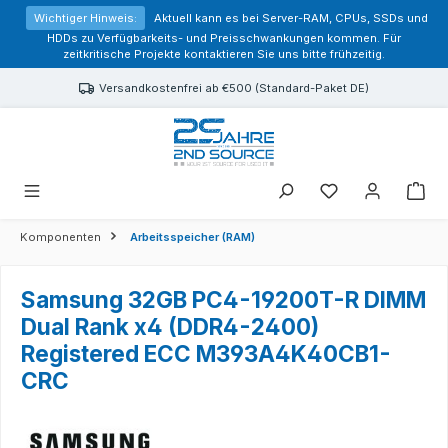
alt springen
Wichtiger Hinweis:
Aktuell kann es bei Server-RAM, CPUs, SSDs und
HDDs zu Verfügbarkeits- und Preisschwankungen kommen. Für
zeitkritische Projekte kontaktieren Sie uns bitte frühzeitig.
Versandkostenfrei ab €500 (Standard-Paket DE)
Sie haben 0 Prod
Komponenten
Arbeitsspeicher (RAM)
Samsung 32GB PC4-19200T-R DIMM
Dual Rank x4 (DDR4-2400)
Registered ECC M393A4K40CB1-
CRC