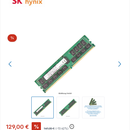
Bildergalerie überspringen
Rabatt
%
129,00 €
%
149,00 €
(-13.42%)