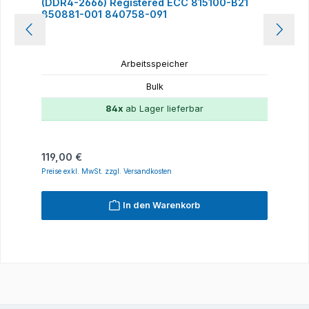
(DDR4-2666) Registered ECC 815100-B21
850881-001 840758-091
Arbeitsspeicher
Bulk
84x
ab Lager lieferbar
Regulärer Preis:
119,00 €
Preise exkl. MwSt. zzgl. Versandkosten
In den Warenkorb