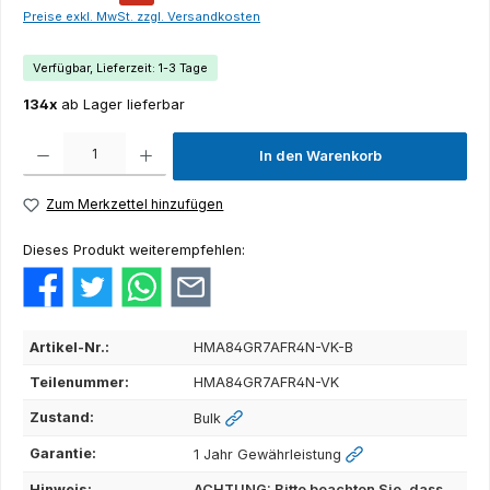
Preise exkl. MwSt. zzgl. Versandkosten
Verfügbar, Lieferzeit: 1-3 Tage
134x
ab Lager lieferbar
Produkt Anzahl: Gib den gewünschten Wert ein oder benutze die Schaltflächen um die Anza
In den Warenkorb
Zum Merkzettel hinzufügen
Dieses Produkt weiterempfehlen:
Artikel-Nr.:
HMA84GR7AFR4N-VK-B
Teilenummer:
HMA84GR7AFR4N-VK
Zustand:
Bulk
Garantie:
1 Jahr Gewährleistung
Hinweis:
ACHTUNG: Bitte beachten Sie, dass