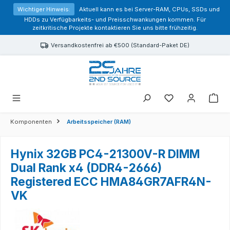
alt springen
Wichtiger Hinweis:
Aktuell kann es bei Server-RAM, CPUs, SSDs und
HDDs zu Verfügbarkeits- und Preisschwankungen kommen. Für
zeitkritische Projekte kontaktieren Sie uns bitte frühzeitig.
Versandkostenfrei ab €500 (Standard-Paket DE)
Sie haben 0 Prod
Komponenten
Arbeitsspeicher (RAM)
Hynix 32GB PC4-21300V-R DIMM
Dual Rank x4 (DDR4-2666)
Registered ECC HMA84GR7AFR4N-
VK