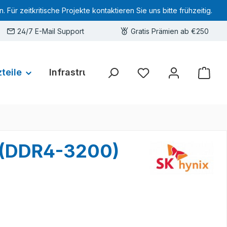
 zeitkritische Projekte kontaktieren Sie uns bitte frühzeitig.
24/7 E-Mail Support
Gratis Prämien ab €250
teile
Infrastruktur
Hardware-Deals
Sie haben 0 Produkte 
 (DDR4-3200)