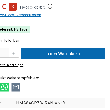
 €
%
369,00 €
(-32.52%)
MwSt. zzgl. Versandkosten
eferzeit: 1-3 Tage
r lieferbar
 Gib den gewünschten Wert ein oder benutze die Schaltflächen um die Anzah
In den Warenkorb
ttel hinzufügen
ukt weiterempfehlen:
:
HMA84GR7DJR4N-XN-B