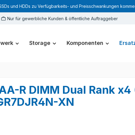
SSDs und HDDs zu Verfügbarkeits- und Preisschwankungen kommen. Für
Nur für gewerbliche Kunden & öffentliche Auftraggeber
zwerk
Storage
Komponenten
Ersatz
AA-R DIMM Dual Rank x4
4GR7DJR4N-XN