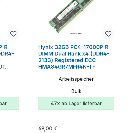
P-R
Hynix 32GB PC4-17000P-R
DDR4-
DIMM Dual Rank x4 (DDR4-
C
2133) Registered ECC
01
HMA84GR7MFR4N-TF
Arbeitsspeicher
Bulk
bar
47x
ab Lager lieferbar
orb
In den Warenkorb
Regulärer Preis:
69,00 €