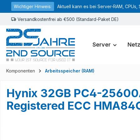
Wichtiger Hinweis:
Aktuell kann es bei Server-RAM, CPUs, 
springen
Zur Hauptnavigation springen
Versandkostenfrei ab €500 (Standard-Paket DE)
Server
Net
Komponenten
Arbeitsspeicher (RAM)
Hynix 32GB PC4-25600
Registered ECC HMA8