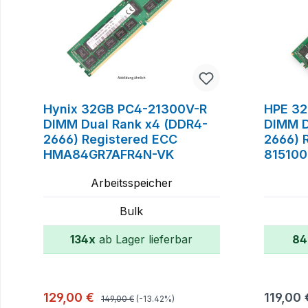
Hynix 32GB PC4-21300V-R
HPE 32
DIMM Dual Rank x4 (DDR4-
DIMM D
2666) Registered ECC
2666) 
HMA84GR7AFR4N-VK
815100
84075
Arbeitsspeicher
Bulk
134x
ab Lager lieferbar
84
In den Warenkorb
Regulärer Preis:
Verkaufspreis:
Reguläre
129,00 €
119,00 
149,00 €
(-13.42%)