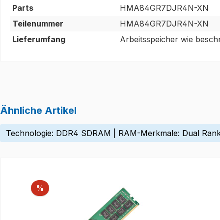
Parts
HMA84GR7DJR4N-XN
Teilenummer
HMA84GR7DJR4N-XN
Lieferumfang
Arbeitsspeicher wie besch
Ähnliche Artikel
Technologie: DDR4 SDRAM | RAM-Merkmale: Dual Rank x
Produktgalerie überspringen
Rabatt
%