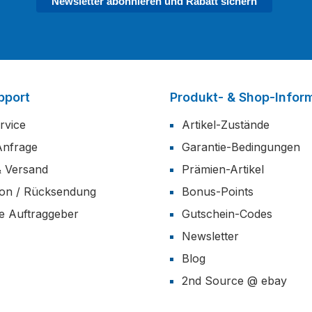
Newsletter abonnieren und Rabatt sichern
pport
Produkt- & Shop-Infor
rvice
Artikel-Zustände
Anfrage
Garantie-Bedingungen
& Versand
Prämien-Artikel
ion / Rücksendung
Bonus-Points
he Auftraggeber
Gutschein-Codes
Newsletter
Blog
2nd Source @ ebay