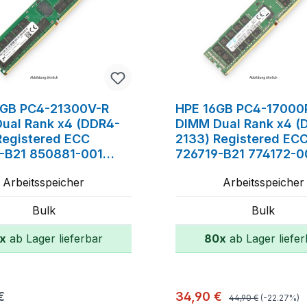
GB PC4-21300V-R
HPE 16GB PC4-17000
ual Rank x4 (DDR4-
DIMM Dual Rank x4 (
Registered ECC
2133) Registered EC
-B21 850881-001
726719-B21 774172-0
8-091
752369-081
Arbeitsspeicher
Arbeitsspeicher
Bulk
Bulk
x
ab Lager lieferbar
80x
ab Lager liefer
In den Warenkorb
In den Warenk
Regulärer Preis:
r Preis:
Verkaufspreis:
€
34,90 €
44,90 €
(-22.27%)