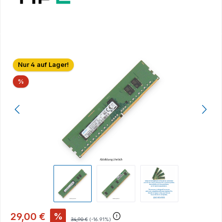
Bildergalerie überspringen
Nur 4 auf Lager!
Rabatt
%
29,00 €
%
34,90 €
(-16.91%)