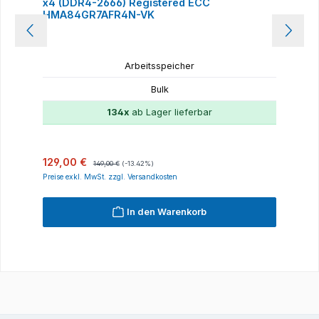
x4 (DDR4-2666) Registered ECC
HMA84GR7AFR4N-VK
Arbeitsspeicher
Bulk
134x
ab Lager lieferbar
Verkaufspreis:
Regulärer Preis:
129,00 €
149,00 €
(-13.42%)
Preise exkl. MwSt. zzgl. Versandkosten
In den Warenkorb