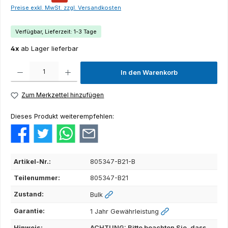
Preise exkl. MwSt. zzgl. Versandkosten
Verfügbar, Lieferzeit: 1-3 Tage
4x
ab Lager lieferbar
Produkt Anzahl: Gib den gewünschten Wert ein oder benutze die Schaltflächen um die Anza
In den Warenkorb
Zum Merkzettel hinzufügen
Dieses Produkt weiterempfehlen:
Artikel-Nr.:
805347-B21-B
Teilenummer:
805347-B21
Zustand:
Bulk
Garantie:
1 Jahr Gewährleistung
Hinweis:
ACHTUNG: Bitte beachten Sie, dass