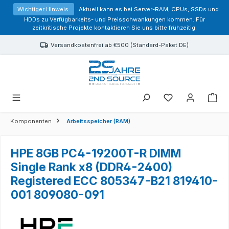
alt springen
Wichtiger Hinweis:
Aktuell kann es bei Server-RAM, CPUs, SSDs und
HDDs zu Verfügbarkeits- und Preisschwankungen kommen. Für
zeitkritische Projekte kontaktieren Sie uns bitte frühzeitig.
Versandkostenfrei ab €500 (Standard-Paket DE)
Sie haben 0 Prod
Komponenten
Arbeitsspeicher (RAM)
HPE 8GB PC4-19200T-R DIMM
Single Rank x8 (DDR4-2400)
Registered ECC 805347-B21 819410-
001 809080-091