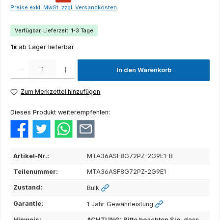
Preise exkl. MwSt. zzgl. Versandkosten
Verfügbar, Lieferzeit: 1-3 Tage
1x
ab Lager lieferbar
Produkt Anzahl: Gib den gewünschten Wert ein oder benutze die Schaltflächen um die Anza
In den Warenkorb
Zum Merkzettel hinzufügen
Dieses Produkt weiterempfehlen:
Artikel-Nr.:
MTA36ASF8G72PZ-2G9E1-B
Teilenummer:
MTA36ASF8G72PZ-2G9E1
Zustand:
Bulk
Garantie:
1 Jahr Gewährleistung
Hinweis:
ACHTUNG: Bitte beachten Sie, dass