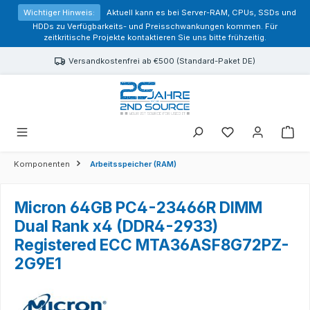
alt springen
Wichtiger Hinweis:
Aktuell kann es bei Server-RAM, CPUs, SSDs und
HDDs zu Verfügbarkeits- und Preisschwankungen kommen. Für
zeitkritische Projekte kontaktieren Sie uns bitte frühzeitig.
Versandkostenfrei ab €500 (Standard-Paket DE)
Sie haben 0 Prod
Komponenten
Arbeitsspeicher (RAM)
Micron 64GB PC4-23466R DIMM
Dual Rank x4 (DDR4-2933)
Registered ECC MTA36ASF8G72PZ-
2G9E1