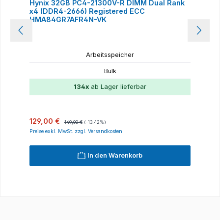
Hynix 32GB PC4-21300V-R DIMM Dual Rank
x4 (DDR4-2666) Registered ECC
HMA84GR7AFR4N-VK
Arbeitsspeicher
Bulk
134x
ab Lager lieferbar
Verkaufspreis:
Regulärer Preis:
129,00 €
149,00 €
(-13.42%)
Preise exkl. MwSt. zzgl. Versandkosten
In den Warenkorb