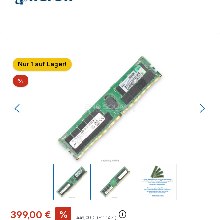
Bildergalerie überspringen
Nur 1 auf Lager!
Rabatt
%
399,00 €
%
449,00 €
(-11.14%)