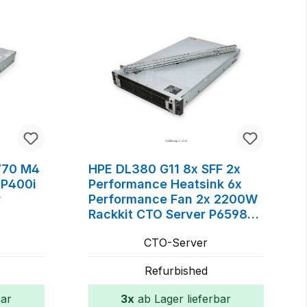
4770 M4
HPE DL380 G11 8x SFF 2x
CP400i
Performance Heatsink 6x
r
Performance Fan 2x 2200W
Rackkit CTO Server P65984-
B21, P53214-003, P49960-
CTO-Server
001, P48818-B21, P44712-
B21, P52341-B21
Refurbished
bar
3x
ab Lager lieferbar