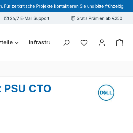
 zeitkritische Projekte kontaktieren Sie uns bitte frühzeitig.
24/7 E-Mail Support
Gratis Prämien ab €250
teile
Infrastruktur
Hardware-Deals
Sie haben 0 Produkte 
2x PSU CTO