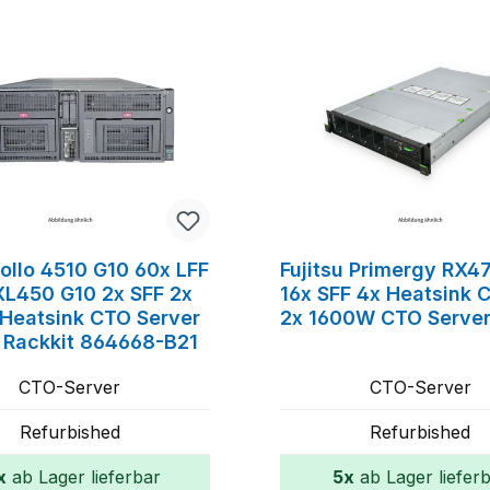
tt
ollo 4510 G10 60x LFF
Fujitsu Primergy RX
 XL450 G10 2x SFF 2x
16x SFF 4x Heatsink 
 Heatsink CTO Server
2x 1600W CTO Serve
 Rackkit 864668-B21
CTO-Server
CTO-Server
Refurbished
Refurbished
x
ab Lager lieferbar
5x
ab Lager liefer