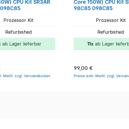
30W) CPU Kit SR3AR
Core 150W) CPU Kit 
 098C85
98C85 098C85
Prozessor Kit
Prozessor Kit
Refurbished
Refurbished
x
ab Lager lieferbar
11x
ab Lager liefer
In den Warenkorb
In den Warenk
r Preis:
Regulärer Preis:
€
99,00 €
l. MwSt. zzgl. Versandkosten
Preise exkl. MwSt. zzgl. Versa