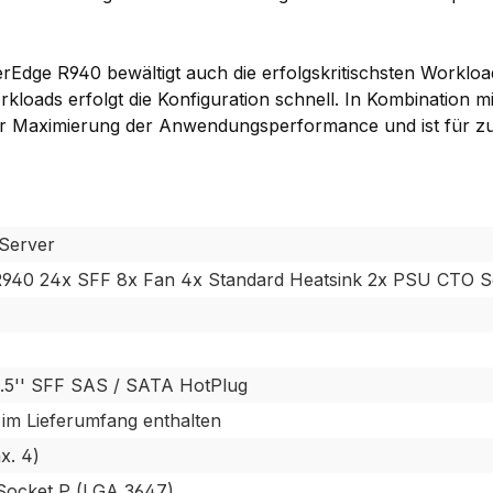
rEdge R940 bewältigt auch die erfolgskritischsten Workloa
loads erfolgt die Konfiguration schnell. In Kombination m
ur Maximierung der Anwendungsperformance und ist für zu
Server
R940 24x SFF 8x Fan 4x Standard Heatsink 2x PSU CTO S
.5'' SFF SAS / SATA HotPlug
 im Lieferumfang enthalten
x. 4)
 Socket P (LGA 3647)