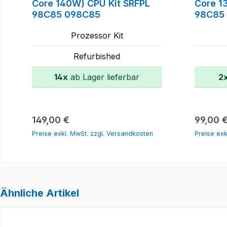
Core 140W) CPU Kit SRFPL
Core 1
98C85 098C85
98C85
Prozessor Kit
Refurbished
14x
ab Lager lieferbar
2
In den Warenkorb
Regulärer Preis:
Reguläre
149,00 €
99,00 
Preise exkl. MwSt. zzgl. Versandkosten
Preise exk
Ähnliche Artikel
Produktgalerie überspringen