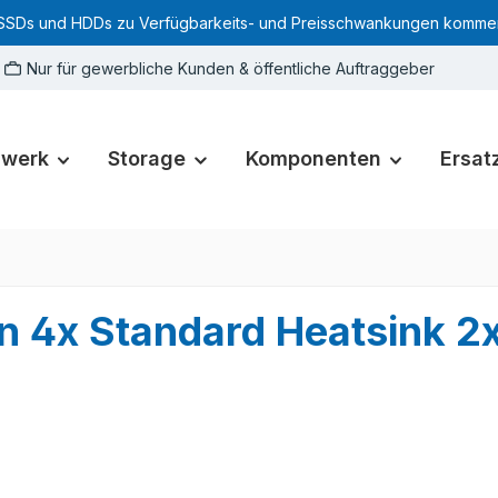
SSDs und HDDs zu Verfügbarkeits- und Preisschwankungen kommen. Für
Nur für gewerbliche Kunden & öffentliche Auftraggeber
zwerk
Storage
Komponenten
Ersatz
an 4x Standard Heatsink 