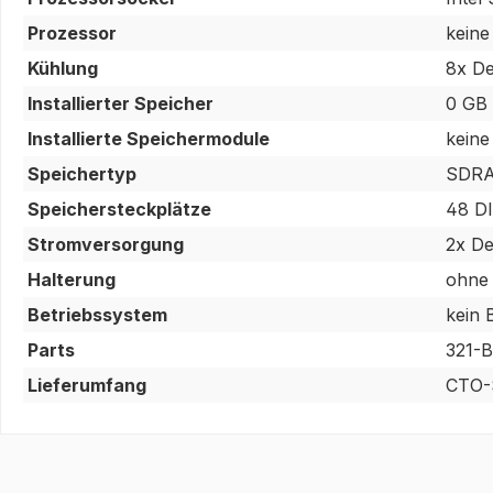
Prozessor
keine
Kühlung
8x De
Installierter Speicher
0 GB
Installierte Speichermodule
keine
Speichertyp
SDRA
Speichersteckplätze
48 D
Stromversorgung
2x De
Halterung
ohne 
Betriebssystem
kein 
Parts
321-
Lieferumfang
CTO-S