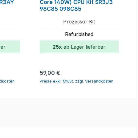
SR3AY
Core 140W) CPU Kit SR3J3
98C85 098C85
Prozessor Kit
Refurbished
bar
25x
ab Lager lieferbar
orb
In den Warenkorb
Regulärer Preis:
59,00 €
ndkosten
Preise exkl. MwSt. zzgl. Versandkosten