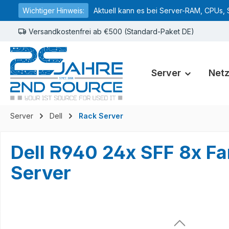
Wichtiger Hinweis:
Aktuell kann es bei Server-RAM, CPUs, 
springen
Zur Hauptnavigation springen
Versandkostenfrei ab €500 (Standard-Paket DE)
Server
Net
Server
Dell
Rack Server
Dell R940 24x SFF 8x F
Server