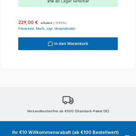
31x
ab Lager lieferbar
Verkaufspreis:
Regulärer Preis:
229,00 €
279,00 €
(-17.92%)
Preise exkl. MwSt. zzgl. Versandkosten
In den Warenkorb
Versandkostenfrei ab €500 (Standard-Paket DE)
Ihr €10 Willkommensrabatt (ab €100 Bestellwert)