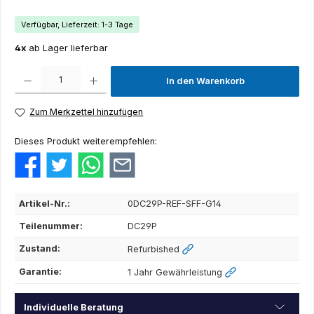
Verfügbar, Lieferzeit: 1-3 Tage
4x
ab Lager lieferbar
Produkt Anzahl: Gib den gewünschten Wert ein oder benutze die Schaltflächen um die Anza
In den Warenkorb
Zum Merkzettel hinzufügen
Dieses Produkt weiterempfehlen:
Artikel-Nr.:
0DC29P-REF-SFF-G14
Teilenummer:
DC29P
Zustand:
Refurbished
Garantie:
1 Jahr Gewährleistung
Individuelle Beratung