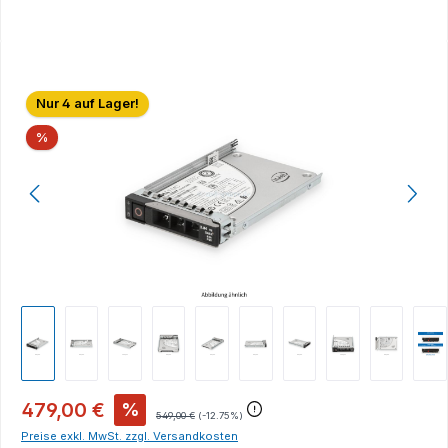
Bildergalerie überspringen
Nur 4 auf Lager!
Rabatt
%
479,00 €
%
549,00 €
(-12.75%)
Preise exkl. MwSt. zzgl. Versandkosten