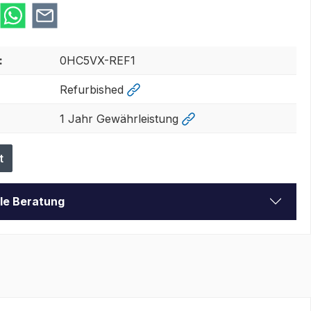
:
0HC5VX-REF1
Refurbished
1 Jahr Gewährleistung
t
lle Beratung