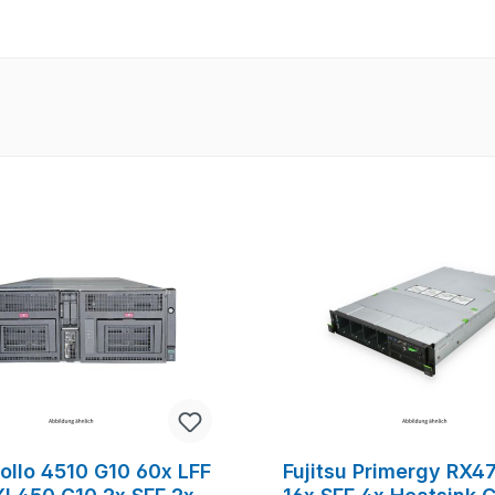
tt
ollo 4510 G10 60x LFF
Fujitsu Primergy RX