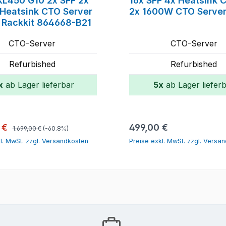
 XL450 G10 2x SFF 2x
16x SFF 4x Heatsink 
 Heatsink CTO Server
2x 1600W CTO Serve
 Rackkit 864668-B21
CTO-Server
CTO-Server
Refurbished
Refurbished
x
ab Lager lieferbar
5x
ab Lager liefer
In den Warenkorb
In den Warenk
Regulärer Preis:
spreis:
Regulärer Preis:
 €
499,00 €
1.699,00 €
(-60.8%)
l. MwSt. zzgl. Versandkosten
Preise exkl. MwSt. zzgl. Versa