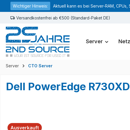
Wichtiger Hinweis:
Aktuell kann es bei Server-RAM, CPUs, 
springen
Zur Hauptnavigation springen
Versandkostenfrei ab €500 (Standard-Paket DE)
Server
Net
Server
CTO Server
Dell PowerEdge R730X
Bildergalerie überspringen
Ausverkauft