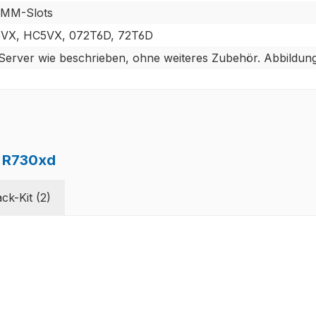
IMM-Slots
VX, HC5VX, 072T6D, 72T6D
erver wie beschrieben, ohne weiteres Zubehör. Abbildung
e R730xd
ck-Kit (2)