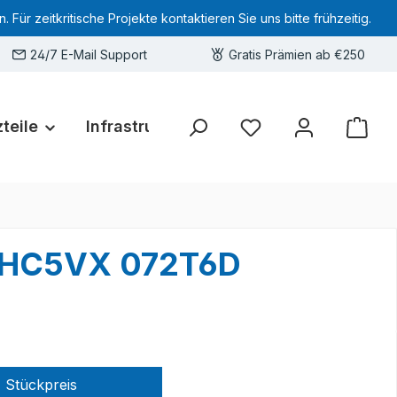
 zeitkritische Projekte kontaktieren Sie uns bitte frühzeitig.
24/7 E-Mail Support
Gratis Prämien ab €250
teile
Infrastruktur
Hardware-Deals
Sie haben 0 Produkte 
 0HC5VX 072T6D
Stückpreis