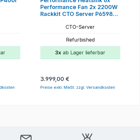
CP400i
Performance Heatsink 6x
r
Performance Fan 2x 2200W
Rackkit CTO Server P65984-
B21, P53214-003, P49960-
CTO-Server
001, P48818-B21, P44712-
B21, P52341-B21
Refurbished
bar
3x
ab Lager lieferbar
orb
In den Warenkorb
Regulärer Preis:
3.999,00 €
ndkosten
Preise exkl. MwSt. zzgl. Versandkosten