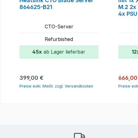
Heatsink CTO Blade Server
mit 1x
864625-B21
M.2 2x
4x PSU
CTO-Server
Refurbished
45x
ab Lager lieferbar
12
In den Warenkorb
Regulärer Preis:
Verkauf
399,00 €
666,00
Preise exkl. MwSt. zzgl. Versandkosten
Preise exk