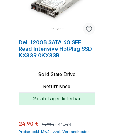
Dell 120GB SATA 6G SFF
Read Intensive HotPlug SSD
KX83R 0KX83R
Solid State Drive
Refurbished
2x
ab Lager lieferbar
In den Warenkorb
Regulärer Preis:
Verkaufspreis:
24,90 €
44,90 €
(-44.54%)
Preise exkl. MwSt. zzgl. Versandkosten