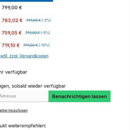
799,00 €
783,02 €
799,00 €
(-2%)
759,05 €
799,00 €
(-5%)
719,10 €
799,00 €
(-10%)
MwSt. zzgl. Versandkosten
r verfügbar
igen, sobald wieder verfügbar
Benachrichtigen lassen
ttel hinzufügen
ukt weiterempfehlen: