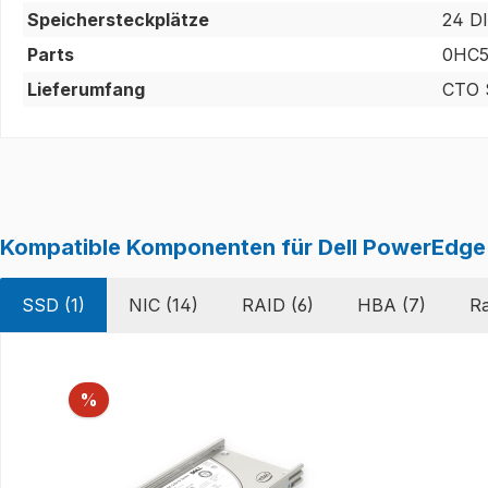
Speichersteckplätze
24 D
Parts
0HC5
Lieferumfang
CTO S
Kompatible Komponenten für Dell PowerEdg
SSD (1)
NIC (14)
RAID (6)
HBA (7)
Ra
Produktgalerie überspringen
Rabatt
%