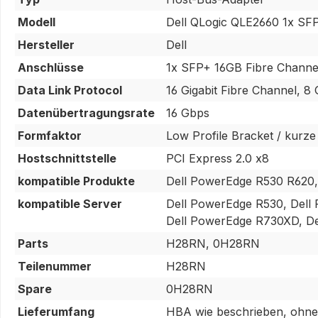
Modell
Dell QLogic QLE2660 1x SF
Hersteller
Dell
Anschlüsse
1x SFP+ 16GB Fibre Channe
Data Link Protocol
16 Gigabit Fibre Channel, 8 
Datenübertragungsrate
16 Gbps
Formfaktor
Low Profile Bracket / kurze
Hostschnittstelle
PCI Express 2.0 x8
kompatible Produkte
Dell PowerEdge R530 R620,
kompatible Server
Dell PowerEdge R530, Dell
Dell PowerEdge R730XD, De
Parts
H28RN, 0H28RN
Teilenummer
H28RN
Spare
0H28RN
Lieferumfang
HBA wie beschrieben, ohne 