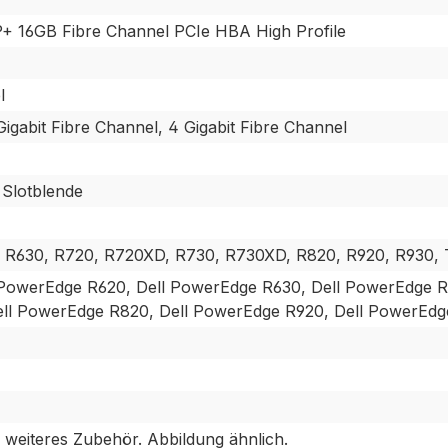
P+ 16GB Fibre Channel PCIe HBA High Profile
l
Gigabit Fibre Channel, 4 Gigabit Fibre Channel
 Slotblende
 R630, R720, R720XD, R730, R730XD, R820, R920, R930, 
 PowerEdge R620, Dell PowerEdge R630, Dell PowerEdge 
ll PowerEdge R820, Dell PowerEdge R920, Dell PowerEdg
weiteres Zubehör. Abbildung ähnlich.