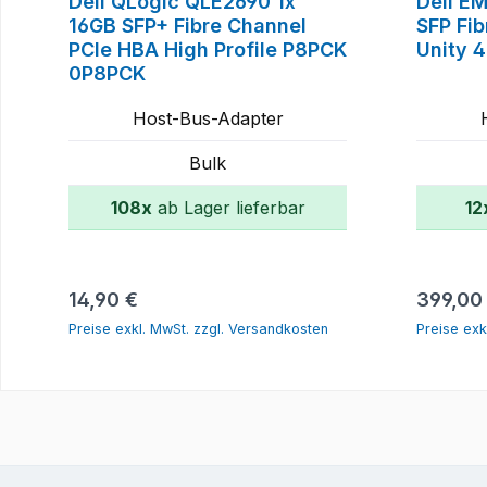
Dell QLogic QLE2690 1x
Dell E
16GB SFP+ Fibre Channel
SFP Fi
PCIe HBA High Profile P8PCK
Unity 
0P8PCK
Host-Bus-Adapter
Bulk
108x
ab Lager lieferbar
12
In den Warenkorb
Regulärer Preis:
Reguläre
14,90 €
399,00
Preise exkl. MwSt. zzgl. Versandkosten
Preise exk