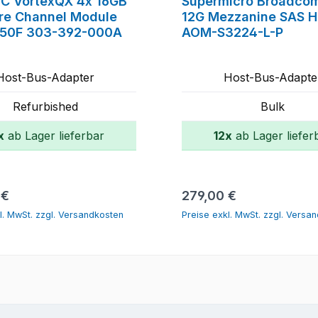
MC VortexQX 4x 16GB
Supermicro Broadco
bre Channel Module
12G Mezzanine SAS 
450F 303-392-000A
AOM-S3224-L-P
Host-Bus-Adapter
Host-Bus-Adapte
Refurbished
Bulk
x
ab Lager lieferbar
12x
ab Lager liefer
In den Warenkorb
In den Warenk
r Preis:
Regulärer Preis:
 €
279,00 €
l. MwSt. zzgl. Versandkosten
Preise exkl. MwSt. zzgl. Versa