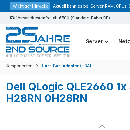
Wichtiger Hinweis:
Aktuell kann es bei Server-RAM, CPUs, 
springen
Zur Hauptnavigation springen
Versandkostenfrei ab €500 (Standard-Paket DE)
Server
Net
Komponenten
Host-Bus-Adapter (HBA)
Dell QLogic QLE2660 1x 
H28RN 0H28RN