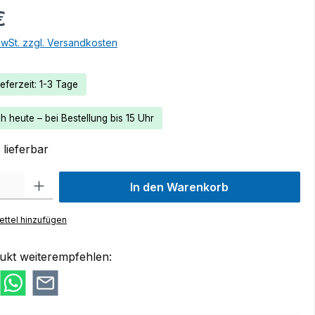
€
MwSt. zzgl. Versandkosten
eferzeit: 1-3 Tage
 heute – bei Bestellung bis 15 Uhr
lieferbar
 Gib den gewünschten Wert ein oder benutze die Schaltflächen um die Anzah
In den Warenkorb
ttel hinzufügen
ukt weiterempfehlen: