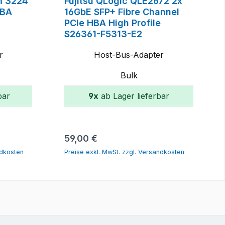
m 3224
Fujitsu QLogic QLE2672 2x
HBA
16GbE SFP+ Fibre Channel
PCIe HBA High Profile
S26361-F5313-E2
r
Host-Bus-Adapter
Bulk
bar
9x
ab Lager lieferbar
orb
In den Warenkorb
Regulärer Preis:
59,00 €
ndkosten
Preise exkl. MwSt. zzgl. Versandkosten