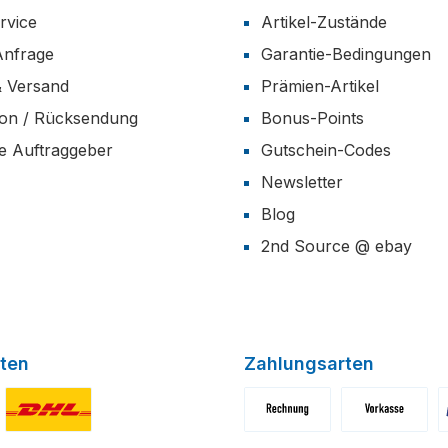
rvice
Artikel-Zustände
Anfrage
Garantie-Bedingungen
& Versand
Prämien-Artikel
ion / Rücksendung
Bonus-Points
he Auftraggeber
Gutschein-Codes
Newsletter
Blog
2nd Source @ ebay
ten
Zahlungsarten
niertes Bild 1
Benutzerdefiniertes Bild 2
Benutzerdefiniertes Bild 1
Benutzerdefini
B