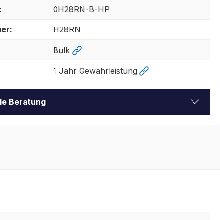
:
0H28RN-B-HP
er:
H28RN
Bulk
1 Jahr Gewährleistung
lle Beratung