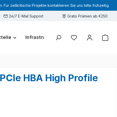
 zeitkritische Projekte kontaktieren Sie uns bitte frühzeitig.
24/7 E-Mail Support
Gratis Prämien ab €250
teile
Infrastruktur
Hardware-Deals
Sie haben 0 Produkte 
PCIe HBA High Profile