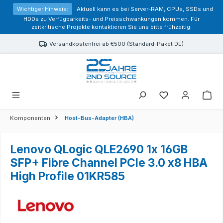
alt springen
Wichtiger Hinweis:
Aktuell kann es bei Server-RAM, CPUs, SSDs und
HDDs zu Verfügbarkeits- und Preisschwankungen kommen. Für
zeitkritische Projekte kontaktieren Sie uns bitte frühzeitig.
Versandkostenfrei ab €500 (Standard-Paket DE)
Sie haben 0 Prod
Komponenten
Host-Bus-Adapter (HBA)
Lenovo QLogic QLE2690 1x 16GB
SFP+ Fibre Channel PCIe 3.0 x8 HBA
High Profile 01KR585