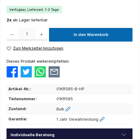
Verfügbar, Lieferzeit: 1-3 Tage
2x
ab Lager lieferbar
Produkt Anzahl: Gib den gewünschten Wert ein oder benutze die Schaltflächen um die Anza
In den Warenkorb
Zum Merkzettel hinzufügen
Dieses Produkt weiterempfehlen:
Artikel-Nr.:
01KR585-B-HP
Teilenummer:
01KR585
Zustand:
Bulk
Garantie:
1 Jahr Gewährleistung
Individuelle Beratung