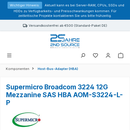
alt springen
Wichtiger Hinweis:
Aktuell kann es bei Server-RAM, CPUs, SSDs und
HDDs zu Verfügbarkeits- und Preisschwankungen kommen. Für
zeitkritische Projekte kontaktieren Sie uns bitte frühzeitig.
Versandkostenfrei ab €500 (Standard-Paket DE)
Sie haben 0 Prod
Komponenten
Host-Bus-Adapter (HBA)
Supermicro Broadcom 3224 12G
Mezzanine SAS HBA AOM-S3224-L-
P