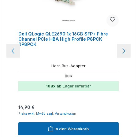
Dell QLogic QLE2690 1x 16GB SFP+ Fibre
Channel PCIe HBA High Profile P8PCK
0P8PCK
Host-Bus-Adapter
Bulk
108x
ab Lager lieferbar
Regulärer Preis:
14,90 €
Preise exkl. MwSt. zzgl. Versandkosten
In den Warenkorb