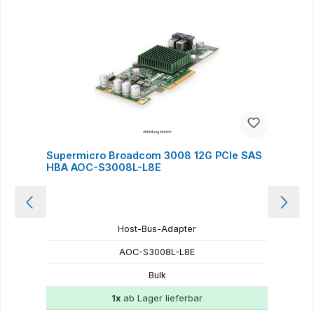
Supermicro Broadcom 3008 12G PCIe SAS
HBA AOC-S3008L-L8E
H
Host-Bus-Adapter
AOC-S3008L-L8E
Bulk
1x
ab Lager lieferbar