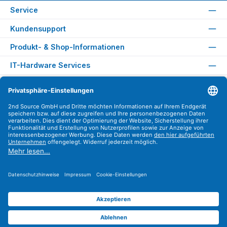
Service
Kundensupport
Produkt- & Shop-Informationen
IT-Hardware Services
Rechtliches
Versandarten
Zahlungsarten
Sicher Einkaufen
Find us on
Instagram
YouTube
WhatsApp
LinkedIn
Xing
Alle Preise exkl. gesetzl. Mehrwertsteuer zzgl.
Versandkosten
.
© 2026 2nd Source GmbH - Alle Rechte vorbehalten. Theme by