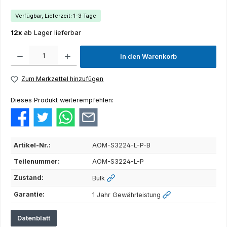
Verfügbar, Lieferzeit: 1-3 Tage
12x
ab Lager lieferbar
Produkt Anzahl: Gib den gewünschten Wert ein oder benutze die Schaltflächen um die Anza
In den Warenkorb
Zum Merkzettel hinzufügen
Dieses Produkt weiterempfehlen:
Artikel-Nr.:
AOM-S3224-L-P-B
Teilenummer:
AOM-S3224-L-P
Zustand:
Bulk
Garantie:
1 Jahr Gewährleistung
Datenblatt