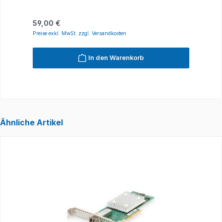
Regulärer Preis:
R
59,00 €
5
Preise exkl. MwSt. zzgl. Versandkosten
P
In den Warenkorb
Ähnliche Artikel
Produktgalerie überspringen