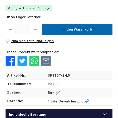
Verfügbar, Lieferzeit: 1-3 Tage
8x
ab Lager lieferbar
Produkt Anzahl: Gib den gewünschten Wert ein oder benutze die Schaltflächen um die Anza
In den Warenkorb
Zum Merkzettel hinzufügen
Dieses Produkt weiterempfehlen:
Artikel-Nr.:
0P3T0T-B-LP
Teilenummer:
P3T0T
Zustand:
Bulk
Garantie:
1 Jahr Gewährleistung
Individuelle Beratung