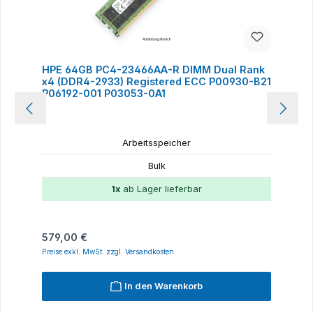
HPE 64GB PC4-23466AA-R DIMM Dual Rank
x4 (DDR4-2933) Registered ECC P00930-B21
P06192-001 P03053-0A1
Arbeitsspeicher
Bulk
1x
ab Lager lieferbar
Regulärer Preis:
579,00 €
Preise exkl. MwSt. zzgl. Versandkosten
In den Warenkorb