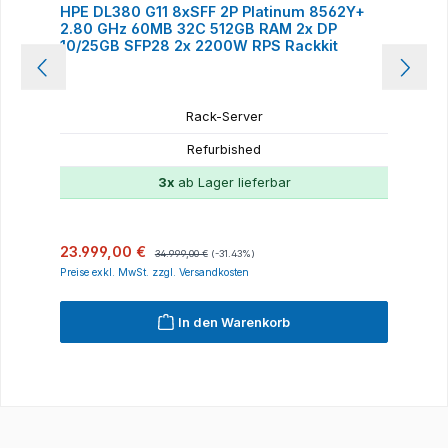
HPE DL380 G11 8xSFF 2P Platinum 8562Y+
2.80 GHz 60MB 32C 512GB RAM 2x DP
10/25GB SFP28 2x 2200W RPS Rackkit
Rack-Server
Refurbished
3x
ab Lager lieferbar
Verkaufspreis:
Regulärer Preis:
23.999,00 €
34.999,00 €
(-31.43%)
Preise exkl. MwSt. zzgl. Versandkosten
In den Warenkorb