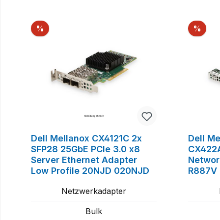
Produktgalerie überspringen
Rabatt
Raba
%
%
Dell Mellanox CX4121C 2x
Dell M
SFP28 25GbE PCIe 3.0 x8
CX422A
Server Ethernet Adapter
Networ
Low Profile 20NJD 020NJD
R887V
Netzwerkadapter
Bulk