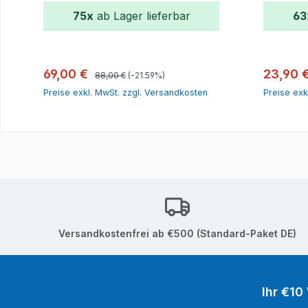
75x
ab Lager lieferbar
63
In den Warenkorb
Regulärer Preis:
Verkaufspreis:
Verkauf
69,00 €
23,90 
88,00 €
(-21.59%)
Preise exkl. MwSt. zzgl. Versandkosten
Preise exk
Versandkostenfrei ab €500 (Standard-Paket DE)
Ihr €10