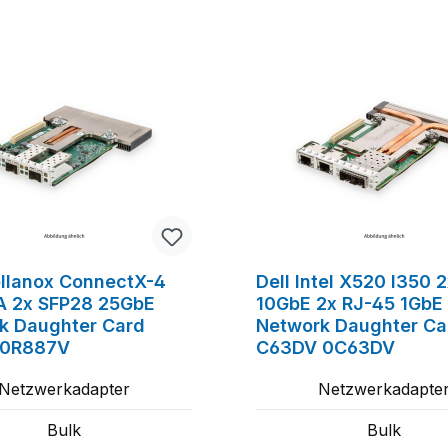
tt
ellanox ConnectX-4
Dell Intel X520 I350 
 2x SFP28 25GbE
10GbE 2x RJ-45 1GbE
k Daughter Card
Network Daughter Ca
 0R887V
C63DV 0C63DV
Netzwerkadapter
Netzwerkadapte
Bulk
Bulk