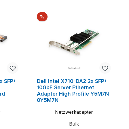
Rabatt
%
2x SFP+
Dell Intel X710-DA2 2x SFP+
10GbE Server Ethernet
rd
Adapter High Profile Y5M7N
0Y5M7N
r
Netzwerkadapter
Bulk