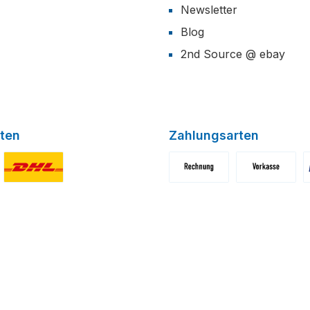
Newsletter
Blog
2nd Source @ ebay
ten
Zahlungsarten
niertes Bild 1
Benutzerdefiniertes Bild 2
Benutzerdefiniertes Bild 1
Benutzerdefini
B