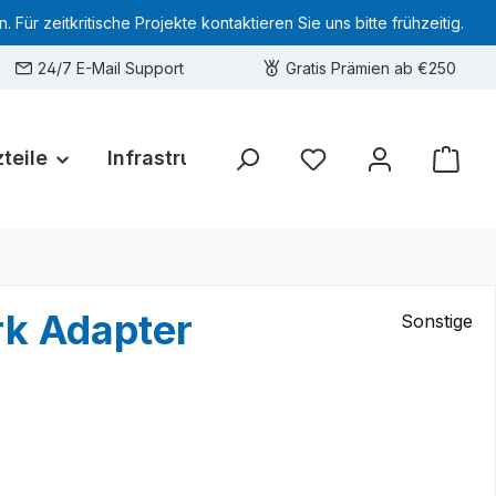
 zeitkritische Projekte kontaktieren Sie uns bitte frühzeitig.
24/7 E-Mail Support
Gratis Prämien ab €250
teile
Infrastruktur
Hardware-Deals
Sie haben 0 Produkte 
k Adapter
Sonstige