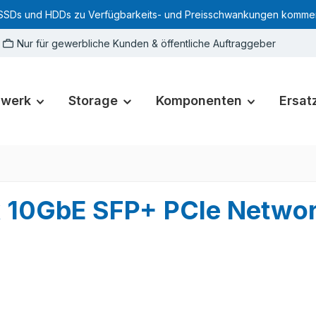
SSDs und HDDs zu Verfügbarkeits- und Preisschwankungen kommen. Für
Nur für gewerbliche Kunden & öffentliche Auftraggeber
zwerk
Storage
Komponenten
Ersatz
x 10GbE SFP+ PCIe Networ