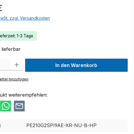
€
MwSt. zzgl. Versandkosten
eferzeit: 1-3 Tage
lieferbar
 Gib den gewünschten Wert ein oder benutze die Schaltflächen um die Anzah
In den Warenkorb
ttel hinzufügen
ukt weiterempfehlen:
:
PE210G2SPI9AE-XR-NU-B-HP