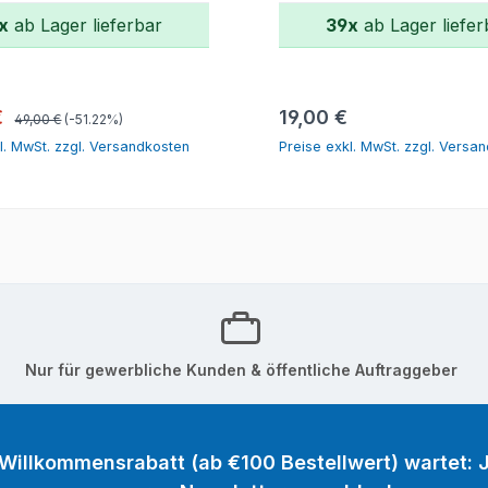
x
ab Lager lieferbar
39x
ab Lager liefer
In den Warenkorb
In den Warenk
Regulärer Preis:
spreis:
Regulärer Preis:
€
19,00 €
49,00 €
(-51.22%)
l. MwSt. zzgl. Versandkosten
Preise exkl. MwSt. zzgl. Versa
Nur für gewerbliche Kunden & öffentliche Auftraggeber
 Willkommensrabatt (ab €100 Bestellwert) wartet: J