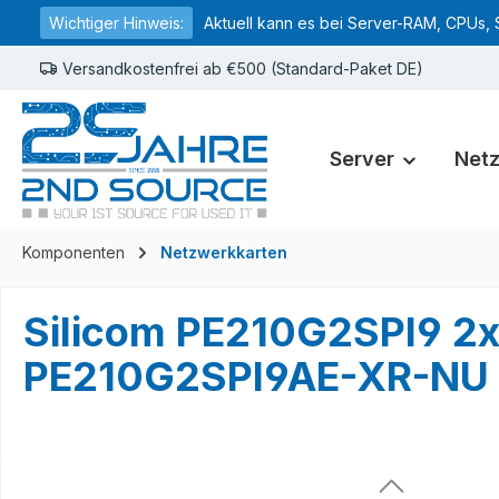
Wichtiger Hinweis:
Aktuell kann es bei Server-RAM, CPUs, 
springen
Zur Hauptnavigation springen
Versandkostenfrei ab €500 (Standard-Paket DE)
Server
Net
Komponenten
Netzwerkkarten
Silicom PE210G2SPI9 2
PE210G2SPI9AE-XR-NU