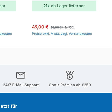
bar
21x
ab Lager lieferbar
orb
In den Warenkorb
Regulärer Preis:
Verkaufspreis:
49,00 €
59,00 €
(-16.95%)
ndkosten
Preise exkl. MwSt. zzgl. Versandkosten
24/7 E-Mail Support
Gratis Prämien ab €250
etzt für