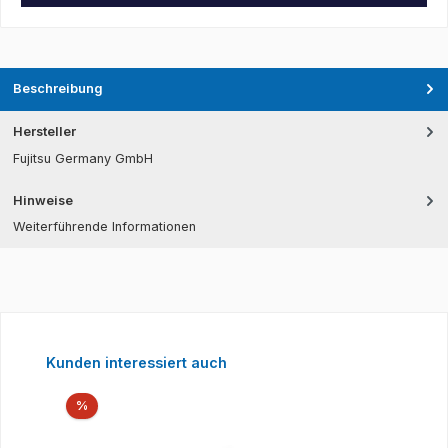
Beschreibung
Hersteller
Fujitsu Germany GmbH
Hinweise
Weiterführende Informationen
Produktgalerie überspringen
Kunden interessiert auch
Rabatt
%