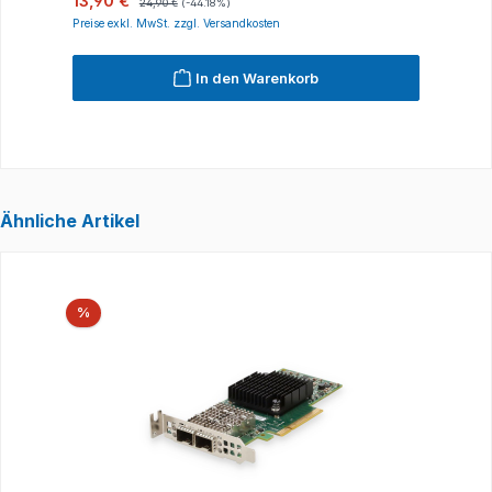
13,90 €
1
24,90 €
(-44.18%)
Preise exkl. MwSt. zzgl. Versandkosten
P
In den Warenkorb
Ähnliche Artikel
Produktgalerie überspringen
Rabatt
%