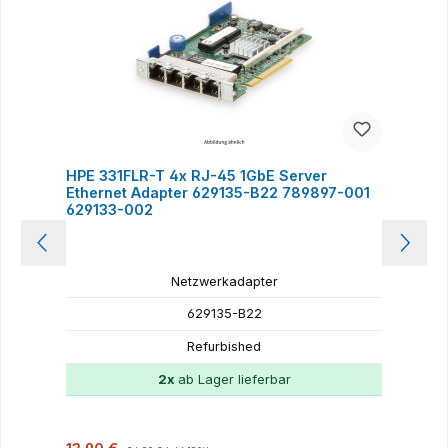
HPE 331FLR-T 4x RJ-45 1GbE Server
H
Ethernet Adapter 629135-B22 789897-001
E
629133-002
Netzwerkadapter
629135-B22
Refurbished
2x
ab Lager lieferbar
Verkaufspreis:
Regulärer Preis:
R