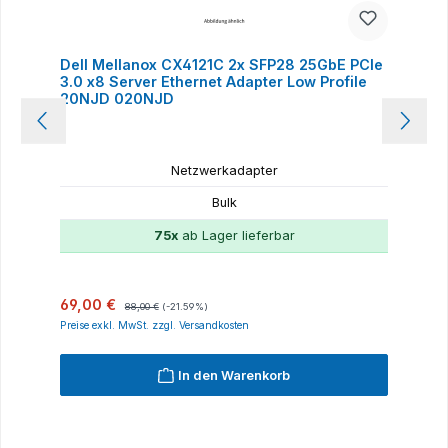
Dell Mellanox CX4121C 2x SFP28 25GbE PCIe
3.0 x8 Server Ethernet Adapter Low Profile
20NJD 020NJD
Netzwerkadapter
Bulk
75x
ab Lager lieferbar
Verkaufspreis:
Regulärer Preis:
69,00 €
88,00 €
(-21.59%)
Preise exkl. MwSt. zzgl. Versandkosten
In den Warenkorb