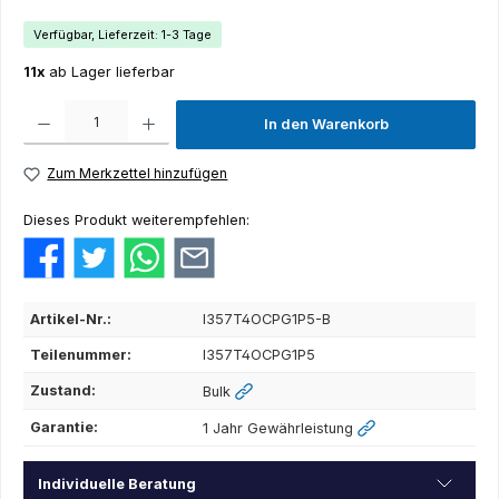
Verfügbar, Lieferzeit: 1-3 Tage
11x
ab Lager lieferbar
Produkt Anzahl: Gib den gewünschten Wert ein oder benutze die Schaltflächen um die Anza
In den Warenkorb
Zum Merkzettel hinzufügen
Dieses Produkt weiterempfehlen:
Artikel-Nr.:
I357T4OCPG1P5-B
Teilenummer:
I357T4OCPG1P5
Zustand:
Bulk
Garantie:
1 Jahr Gewährleistung
Individuelle Beratung