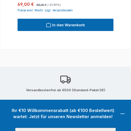
Verkaufspreis:
Regulärer Preis:
69,00 €
88,00 €
(-21.59%)
Preise exkl. MwSt. zzgl. Versandkosten
In den Warenkorb
Versandkostenfrei ab €500 (Standard-Paket DE)
Ihr €10 Willkommensrabatt (ab €100 Bestellwert)
wartet: Jetzt für unseren Newsletter anmelden!