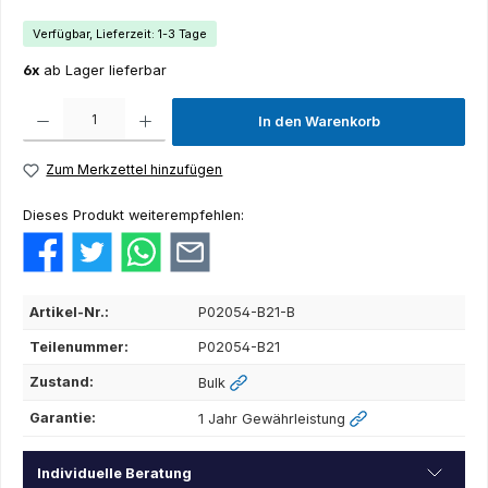
Verfügbar, Lieferzeit: 1-3 Tage
6x
ab Lager lieferbar
Produkt Anzahl: Gib den gewünschten Wert ein oder benutze die Schaltflächen um die Anza
In den Warenkorb
Zum Merkzettel hinzufügen
Dieses Produkt weiterempfehlen:
Artikel-Nr.:
P02054-B21-B
Teilenummer:
P02054-B21
Zustand:
Bulk
Garantie:
1 Jahr Gewährleistung
Individuelle Beratung