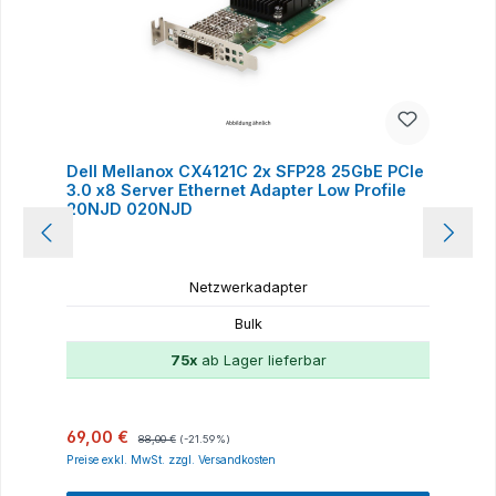
Dell Mellanox CX4121C 2x SFP28 25GbE PCIe
3.0 x8 Server Ethernet Adapter Low Profile
20NJD 020NJD
Netzwerkadapter
Bulk
75x
ab Lager lieferbar
Verkaufspreis:
Regulärer Preis:
69,00 €
88,00 €
(-21.59%)
Preise exkl. MwSt. zzgl. Versandkosten