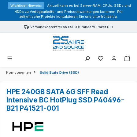
alt springen
Wichtiger Hinweis:
Aktuell kann es bei Server-RAM, CPUs, SSDs und
HDDs zu Verfügbarkeits- und Preisschwankungen kommen. Für
zeitkritische Projekte kontaktieren Sie uns bitte frühzeitig.
Versandkostenfrei ab €500 (Standard-Paket DE)
Sie haben 0 Prod
Komponenten
Solid State Drive (SSD)
HPE 240GB SATA 6G SFF Read
Intensive BC HotPlug SSD P40496-
B21 P41521-001