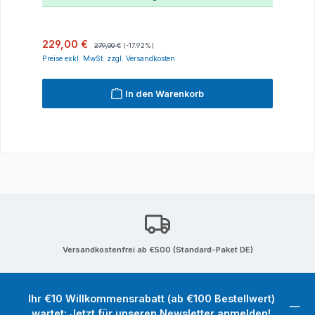
Verkaufspreis:
Regulärer Preis:
229,00 €
279,00 €
(-17.92%)
Preise exkl. MwSt. zzgl. Versandkosten
In den Warenkorb
Versandkostenfrei ab €500 (Standard-Paket DE)
Ihr €10 Willkommensrabatt (ab €100 Bestellwert)
wartet: Jetzt für unseren Newsletter anmelden!