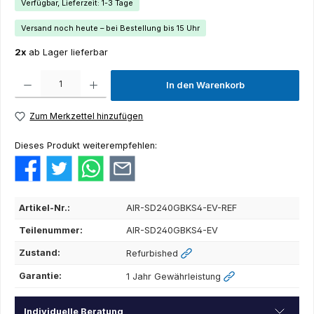
Verfügbar, Lieferzeit: 1-3 Tage
Versand noch heute – bei Bestellung bis 15 Uhr
2x
ab Lager lieferbar
Produkt Anzahl: Gib den gewünschten Wert ein oder benutze die Schaltflächen um die Anza
In den Warenkorb
Zum Merkzettel hinzufügen
Dieses Produkt weiterempfehlen:
Artikel-Nr.:
AIR-SD240GBKS4-EV-REF
Teilenummer:
AIR-SD240GBKS4-EV
Zustand:
Refurbished
Garantie:
1 Jahr Gewährleistung
Individuelle Beratung