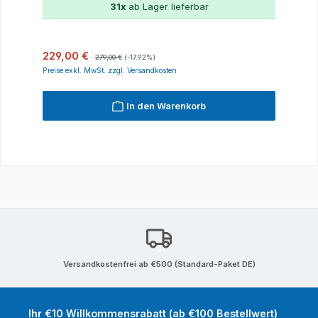
31x
ab Lager lieferbar
Verkaufspreis:
Regulärer Preis:
229,00 €
279,00 €
(-17.92%)
Preise exkl. MwSt. zzgl. Versandkosten
In den Warenkorb
Versandkostenfrei ab €500 (Standard-Paket DE)
Ihr €10 Willkommensrabatt (ab €100 Bestellwert)