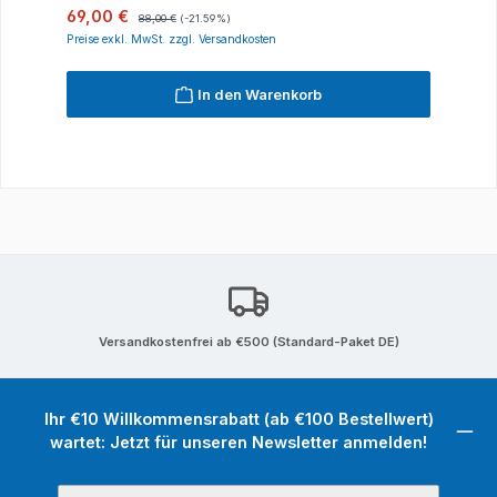
Verkaufspreis:
Regulärer Preis:
69,00 €
88,00 €
(-21.59%)
Preise exkl. MwSt. zzgl. Versandkosten
In den Warenkorb
Versandkostenfrei ab €500 (Standard-Paket DE)
Ihr €10 Willkommensrabatt (ab €100 Bestellwert)
wartet: Jetzt für unseren Newsletter anmelden!