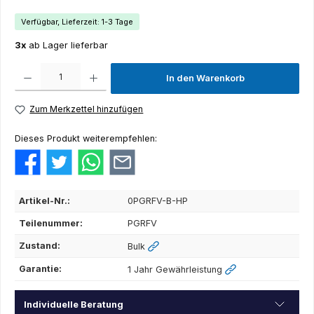
Verfügbar, Lieferzeit: 1-3 Tage
3x
ab Lager lieferbar
Produkt Anzahl: Gib den gewünschten Wert ein oder benutze die Schaltflächen um die Anza
In den Warenkorb
Zum Merkzettel hinzufügen
Dieses Produkt weiterempfehlen:
Artikel-Nr.:
0PGRFV-B-HP
Teilenummer:
PGRFV
Zustand:
Bulk
Garantie:
1 Jahr Gewährleistung
Individuelle Beratung