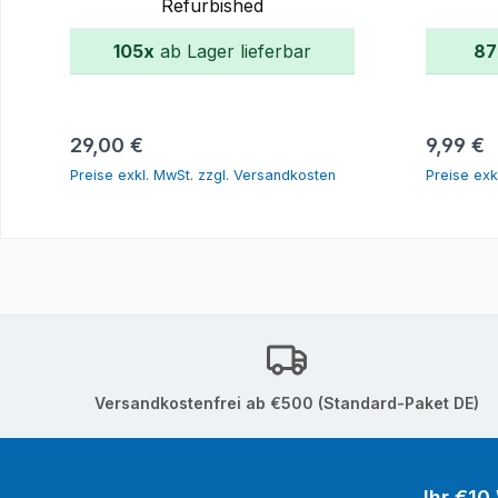
Refurbished
105x
ab Lager lieferbar
87
In den Warenkorb
Regulärer Preis:
Reguläre
29,00 €
9,99 €
Preise exkl. MwSt. zzgl. Versandkosten
Preise exk
Versandkostenfrei ab €500 (Standard-Paket DE)
Ihr €10