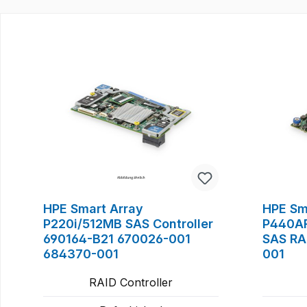
Produktgalerie überspringen
HPE Smart Array
HPE Sm
P220i/512MB SAS Controller
P440A
690164-B21 670026-001
SAS RA
684370-001
001
RAID Controller