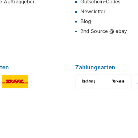
he Auftraggeber
Gutschein-Codes
Newsletter
Blog
2nd Source @ ebay
ten
Zahlungsarten
niertes Bild 1
Benutzerdefiniertes Bild 2
Benutzerdefiniertes Bild 1
Benutzerdefini
B