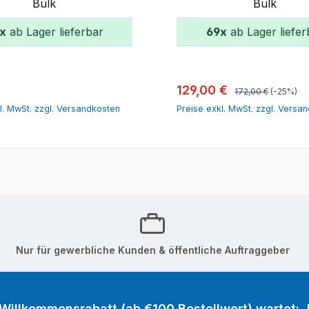
Bulk
Bulk
x
ab Lager lieferbar
69x
ab Lager liefer
In den Warenkorb
In den Warenk
Regulärer Preis:
r Preis:
Verkaufspreis:
129,00 €
172,00 €
(-25%)
l. MwSt. zzgl. Versandkosten
Preise exkl. MwSt. zzgl. Versa
Nur für gewerbliche Kunden & öffentliche Auftraggeber
 Willkommensrabatt (ab €100 Bestellwert) wartet: J