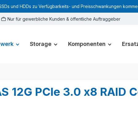
SSDs und HDDs zu Verfügbarkeits- und Preisschwankungen kommen. Für
Nur für gewerbliche Kunden & öffentliche Auftraggeber
zwerk
Storage
Komponenten
Ersatz
S 12G PCIe 3.0 x8 RAID C