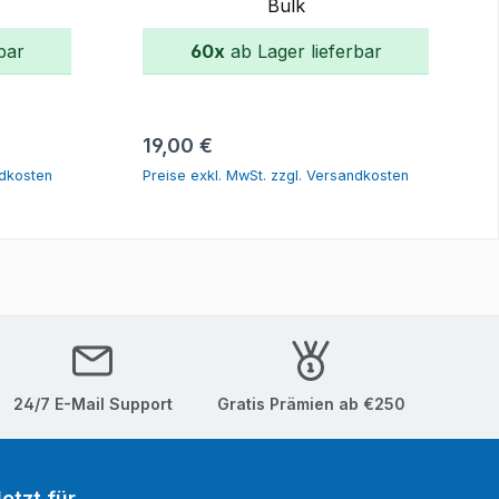
Bulk
bar
60x
ab Lager lieferbar
orb
In den Warenkorb
Regulärer Preis:
19,00 €
ndkosten
Preise exkl. MwSt. zzgl. Versandkosten
24/7 E-Mail Support
Gratis Prämien ab €250
etzt für