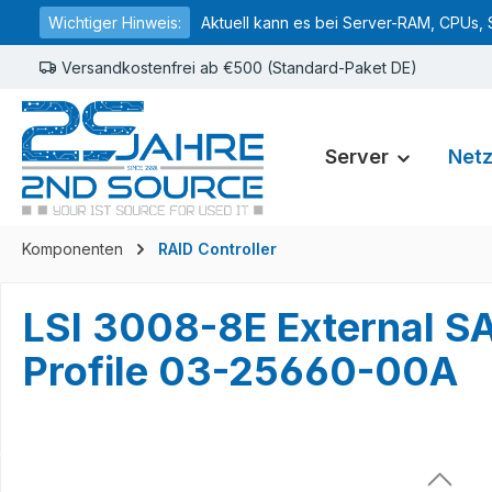
Wichtiger Hinweis:
Aktuell kann es bei Server-RAM, CPUs, 
springen
Zur Hauptnavigation springen
Versandkostenfrei ab €500 (Standard-Paket DE)
Server
Net
Komponenten
RAID Controller
LSI 3008-8E External SA
Profile 03-25660-00A