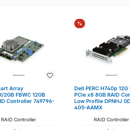
Rabatt
%
art Array
Dell PERC H740p 12G
R/2GB FBWC 12GB
PCIe x8 8GB RAID Con
ID Controller 749796-
Low Profile DPNHJ 
405-AAMX
RAID Controller
RAID Controller