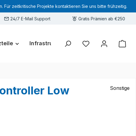
 zeitkritische Projekte kontaktieren Sie uns bitte frühzeitig.
24/7 E-Mail Support
Gratis Prämien ab €250
teile
Infrastruktur
Hardware-Deals
Sie haben 0 Produkte 
ontroller Low
Sonstige