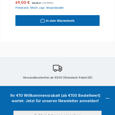
Verkaufspreis:
Regulärer Preis:
69,00 €
88,00 €
(-21.59%)
Preise exkl. MwSt. zzgl. Versandkosten
In den Warenkorb
Versandkostenfrei ab €500 (Standard-Paket DE)
Ihr €10 Willkommensrabatt (ab €100 Bestellwert)
wartet: Jetzt für unseren Newsletter anmelden!