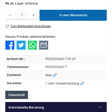
9x
ab Lager lieferbar
Produkt Anzahl: Gib den gewünschten Wert ein oder benutze die Schaltflächen um die Anza
In den Warenkorb
Zum Merkzettel hinzufügen
Dieses Produkt weiterempfehlen:
Artikel-Nr.:
PE210G2I40-T-B-LP
Teilenummer:
PE210G2I40-T
Zustand:
Bulk
Garantie:
1 Jahr Gewährleistung
Datenblatt
Individuelle Beratung