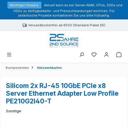
alt springen
Wichtiger Hinweis:
Aktuell kann es bei Server-RAM, CPUs, SSDs und
HDDs zu Verfügbarkeits- und Preisschwankungen kommen. Für
zeitkritische Projekte kontaktieren Sie uns bitte frühzeitig.
Versandkostenfrei ab €500 (Standard-Paket DE)
Sie haben 0 Prod
Komponenten
Netzwerkkarten
Silicom 2x RJ-45 10GbE PCIe x8
Server Ethernet Adapter Low Profile
PE210G2I40-T
Sonstige