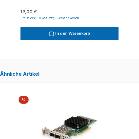
Regulärer Preis:
R
19,00 €
1
Preise exkl. MwSt. zzgl. Versandkosten
P
In den Warenkorb
Ähnliche Artikel
Produktgalerie überspringen
Rabatt
%