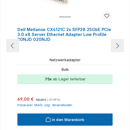
Dell Mellanox CX4121C 2x SFP28 25GbE PCIe
3.0 x8 Server Ethernet Adapter Low Profile
20NJD 020NJD
Netzwerkadapter
Bulk
75x
ab Lager lieferbar
Verkaufspreis:
Regulärer Preis:
69,00 €
88,00 €
(-21.59%)
Preise exkl. MwSt. zzgl. Versandkosten
In den Warenkorb