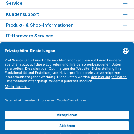
Service
Kundensupport
Produkt- & Shop-Informationen
IT-Hardware Services
Rechtliches
Versandarten
Zahlungsarten
Sicher Einkaufen
Find us on
Instagram
YouTube
WhatsApp
LinkedIn
Xing
Alle Preise exkl. gesetzl. Mehrwertsteuer zzgl.
Versandkosten
.
© 2026 2nd Source GmbH - Alle Rechte vorbehalten. Theme by
ThemeWare®