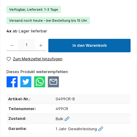
Verfügbar, Lieferzeit: 1-3 Tage
Versand noch heute – bei Bestellung bis 15 Uhr
4x
ab Lager lieferbar
Produkt Anzahl: Gib den gewünschten Wert ein oder benutze die Schaltflächen um die Anza
In den Warenkorb
Zum Merkzettel hinzufügen
Dieses Produkt weiterempfehlen:
Artikel-Nr.:
0499CR-B
Teilenummer:
499CR
Zustand:
Bulk
Garantie:
1 Jahr Gewährleistung