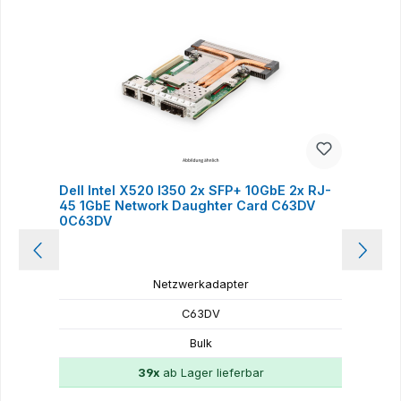
Dell Intel X520 I350 2x SFP+ 10GbE 2x RJ-
D
45 1GbE Network Daughter Card C63DV
S
0C63DV
Netzwerkadapter
C63DV
Bulk
39x
ab Lager lieferbar