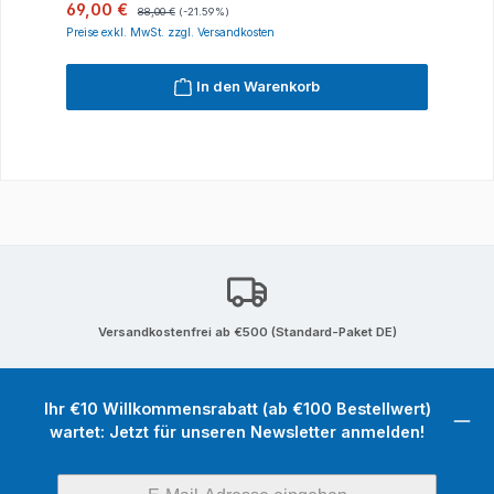
Verkaufspreis:
Regulärer Preis:
69,00 €
88,00 €
(-21.59%)
Preise exkl. MwSt. zzgl. Versandkosten
In den Warenkorb
Versandkostenfrei ab €500 (Standard-Paket DE)
Ihr €10 Willkommensrabatt (ab €100 Bestellwert)
wartet: Jetzt für unseren Newsletter anmelden!