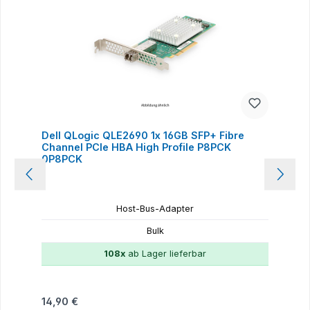
Dell QLogic QLE2690 1x 16GB SFP+ Fibre
Channel PCIe HBA High Profile P8PCK
0P8PCK
Host-Bus-Adapter
Bulk
108x
ab Lager lieferbar
Regulärer Preis:
14,90 €