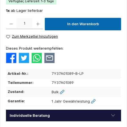
Verfügbar, Lieferzeit: 1-3 Tage
1x
ab Lager lieferbar
Produkt Anzahl: Gib den gewünschten Wert ein oder benutze die Schaltflächen um die Anza
In den Warenkorb
Zum Merkzettel hinzufügen
Dieses Produkt weiterempfehlen:
Artikel-Nr.:
7Y37A01089-B-LP
Teilenummer:
7Y37A01089
Zustand:
Bulk
Garantie:
1 Jahr Gewährleistung
Individuelle Beratung