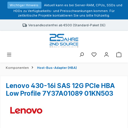
alt springen
Wichtiger Hinweis:
Aktuell kann es bei Server-RAM, CPUs, SSDs und
HDDs zu Verfügbarkeits- und Preisschwankungen kommen. Für
zeitkritische Projekte kontaktieren Sie uns bitte frühzeitig.
Versandkostenfrei ab €500 (Standard-Paket DE)
Sie haben 0 Prod
Komponenten
Host-Bus-Adapter (HBA)
Lenovo 430-16i SAS 12G PCIe HBA
Low Profile 7Y37A01089 01KN503