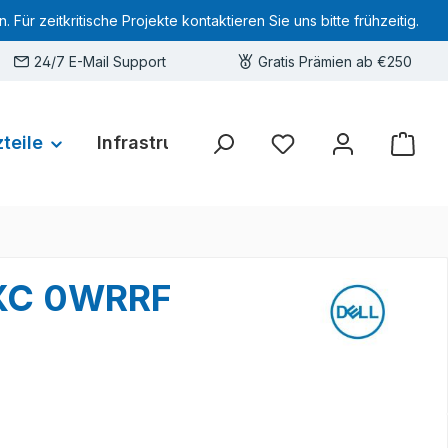
 zeitkritische Projekte kontaktieren Sie uns bitte frühzeitig.
24/7 E-Mail Support
Gratis Prämien ab €250
teile
Infrastruktur
Hardware-Deals
Sie haben 0 Produkte 
RXC 0WRRF