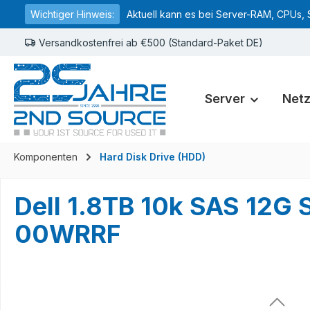
Wichtiger Hinweis:
Aktuell kann es bei Server-RAM, CPUs, 
springen
Zur Hauptnavigation springen
Versandkostenfrei ab €500 (Standard-Paket DE)
Server
Net
Komponenten
Hard Disk Drive (HDD)
Dell 1.8TB 10k SAS 12
00WRRF