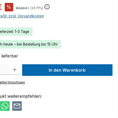
€
%
89,00 €
(-33.71%)
MwSt. zzgl. Versandkosten
eferzeit: 1-3 Tage
 heute – bei Bestellung bis 15 Uhr
lieferbar
 Gib den gewünschten Wert ein oder benutze die Schaltflächen um die Anzah
In den Warenkorb
ttel hinzufügen
ukt weiterempfehlen: