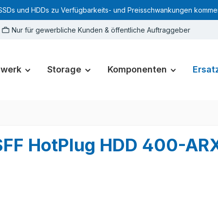
SSDs und HDDs zu Verfügbarkeits- und Preisschwankungen kommen. Für
Nur für gewerbliche Kunden & öffentliche Auftraggeber
zwerk
Storage
Komponenten
Ersatz
G SFF HotPlug HDD 400-A