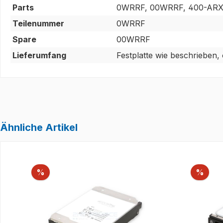
Parts
0WRRF, 00WRRF, 400-AR
Teilenummer
0WRRF
Spare
00WRRF
Lieferumfang
Festplatte wie beschrieben,
Ähnliche Artikel
Produktgalerie überspringen
Rabatt
Raba
%
%