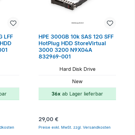
G LFF
HPE 300GB 10k SAS 12G SFF
 HDD
HotPlug HDD StoreVirtual
001
3000 3200 N9X04A
832969-001
Hard Disk Drive
New
bar
36x
ab Lager lieferbar
orb
In den Warenkorb
Regulärer Preis:
29,00 €
ndkosten
Preise exkl. MwSt. zzgl. Versandkosten