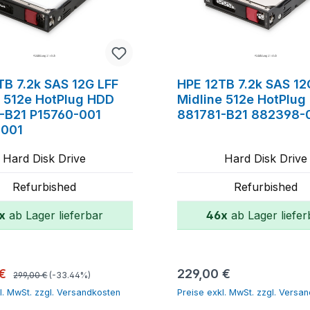
TB 7.2k SAS 12G LFF
HPE 12TB 7.2k SAS 12
e 512e HotPlug HDD
Midline 512e HotPlug
-B21 P15760-001
881781-B21 882398-
-001
Hard Disk Drive
Hard Disk Drive
Refurbished
Refurbished
x
ab Lager lieferbar
46x
ab Lager liefer
In den Warenkorb
In den Warenk
Regulärer Preis:
spreis:
Regulärer Preis:
 €
229,00 €
299,00 €
(-33.44%)
l. MwSt. zzgl. Versandkosten
Preise exkl. MwSt. zzgl. Versa