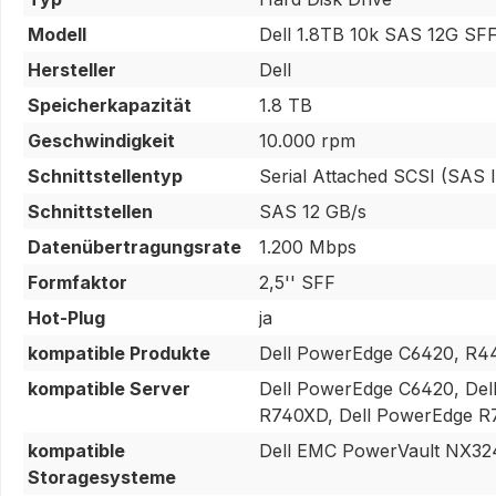
Modell
Dell 1.8TB 10k SAS 12G SF
Hersteller
Dell
Speicherkapazität
1.8 TB
Geschwindigkeit
10.000 rpm
Schnittstellentyp
Serial Attached SCSI (SAS II
Schnittstellen
SAS 12 GB/s
Datenübertragungsrate
1.200 Mbps
Formfaktor
2,5'' SFF
Hot-Plug
ja
kompatible Produkte
Dell PowerEdge C6420, R4
kompatible Server
Dell PowerEdge C6420, Del
R740XD, Dell PowerEdge R7
kompatible
Dell EMC PowerVault NX32
Storagesysteme