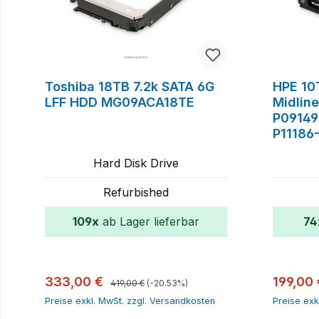
Toshiba 18TB 7.2k SATA 6G
HPE 10
LFF HDD MG09ACA18TE
Midlin
P09149
P11186
Hard Disk Drive
Refurbished
109x
ab Lager lieferbar
74
In den Warenkorb
Regulärer Preis:
Verkaufspreis:
Verkauf
333,00 €
199,00
419,00 €
(-20.53%)
Preise exkl. MwSt. zzgl. Versandkosten
Preise exk