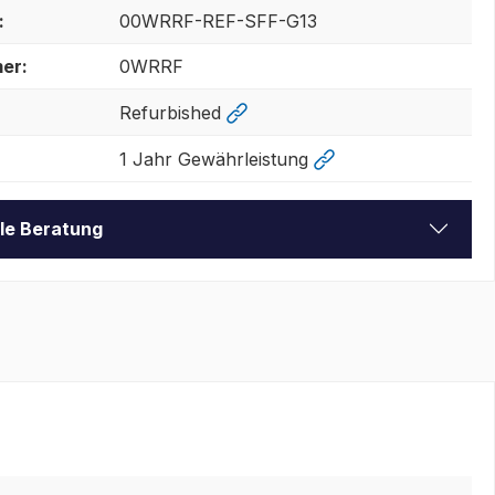
:
00WRRF-REF-SFF-G13
er:
0WRRF
Refurbished
1 Jahr Gewährleistung
lle Beratung