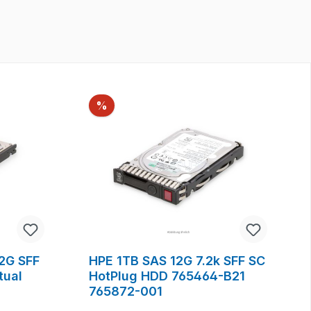
Rabatt
%
2G SFF
HPE 1TB SAS 12G 7.2k SFF SC
tual
HotPlug HDD 765464-B21
765872-001