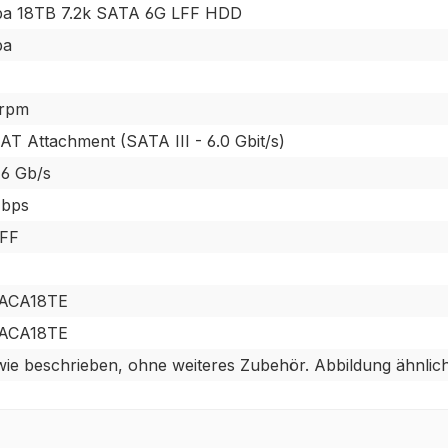
ba 18TB 7.2k SATA 6G LFF HDD
ba
 rpm
 AT Attachment (SATA III - 6.0 Gbit/s)
6 Gb/s
Mbps
LFF
ACA18TE
ACA18TE
ie beschrieben, ohne weiteres Zubehör. Abbildung ähnlich