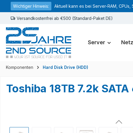
Wichtiger Hinweis:
Aktuell kann es bei Server-RAM, CPUs, 
springen
Zur Hauptnavigation springen
Versandkostenfrei ab €500 (Standard-Paket DE)
Server
Net
Komponenten
Hard Disk Drive (HDD)
Toshiba 18TB 7.2k SAT
Bildergalerie überspringen