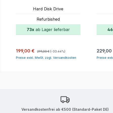
Hard Disk Drive
Refurbished
73x
ab Lager lieferbar
46
In den Warenkorb
Regulärer Preis:
Verkaufspreis:
Reguläre
199,00 €
229,00
299,00 €
(-33.44%)
Preise exkl. MwSt. zzgl. Versandkosten
Preise exk
Versandkostenfrei ab €500 (Standard-Paket DE)