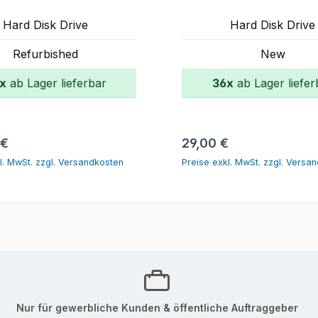
Hard Disk Drive
Hard Disk Drive
Refurbished
New
x
ab Lager lieferbar
36x
ab Lager liefer
In den Warenkorb
In den Warenk
r Preis:
Regulärer Preis:
 €
29,00 €
l. MwSt. zzgl. Versandkosten
Preise exkl. MwSt. zzgl. Versa
Nur für gewerbliche Kunden & öffentliche Auftraggeber