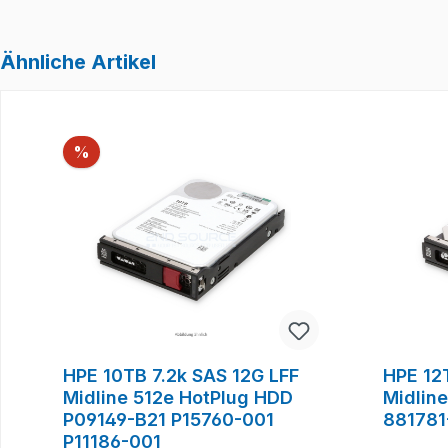
Ähnliche Artikel
Produktgalerie überspringen
Rabatt
%
HPE 10TB 7.2k SAS 12G LFF
HPE 12
Midline 512e HotPlug HDD
Midlin
P09149-B21 P15760-001
881781
P11186-001