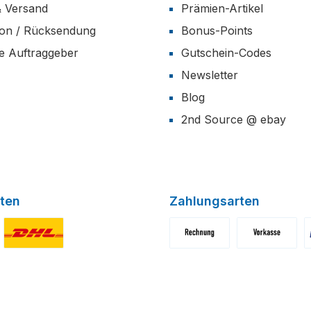
& Versand
Prämien-Artikel
ion / Rücksendung
Bonus-Points
he Auftraggeber
Gutschein-Codes
Newsletter
Blog
2nd Source @ ebay
ten
Zahlungsarten
niertes Bild 1
Benutzerdefiniertes Bild 2
Benutzerdefiniertes Bild 1
Benutzerdefini
B