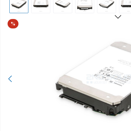
Rabatt
%