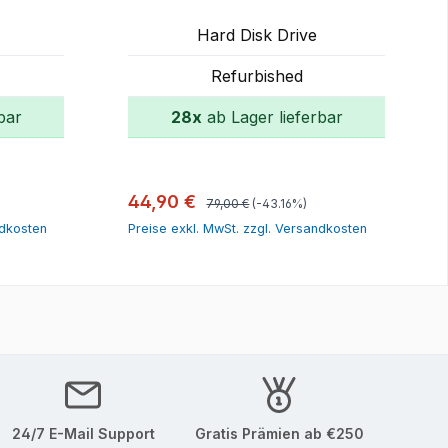
Hard Disk Drive
Refurbished
bar
28x
ab Lager lieferbar
orb
In den Warenkorb
Regulärer Preis:
Verkaufspreis:
44,90 €
79,00 €
(-43.16%)
ndkosten
Preise exkl. MwSt. zzgl. Versandkosten
24/7 E-Mail Support
Gratis Prämien ab €250