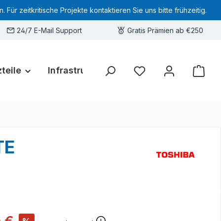
 zeitkritische Projekte kontaktieren Sie uns bitte frühzeitig.
24/7 E-Mail Support
Gratis Prämien ab €250
teile
Infrastruktur
Hardware-Deals
Sie haben 0 Produkte 
TE