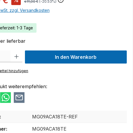
 €
%
419,00 €
(-20.53%)
MwSt. zzgl. Versandkosten
eferzeit: 1-3 Tage
r lieferbar
 Gib den gewünschten Wert ein oder benutze die Schaltflächen um die Anzah
In den Warenkorb
ttel hinzufügen
ukt weiterempfehlen:
:
MG09ACA18TE-REF
er:
MG09ACA18TE