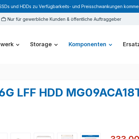
SSDs und HDDs zu Verfügbarkeits- und Preisschwankungen kommen. Für
Nur für gewerbliche Kunden & öffentliche Auftraggeber
zwerk
Storage
Komponenten
Ersatz
A 6G LFF HDD MG09ACA18