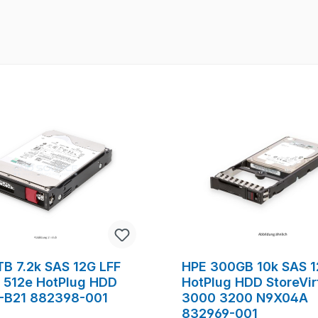
TB 7.2k SAS 12G LFF
HPE 300GB 10k SAS 1
e 512e HotPlug HDD
HotPlug HDD StoreVir
-B21 882398-001
3000 3200 N9X04A
832969-001