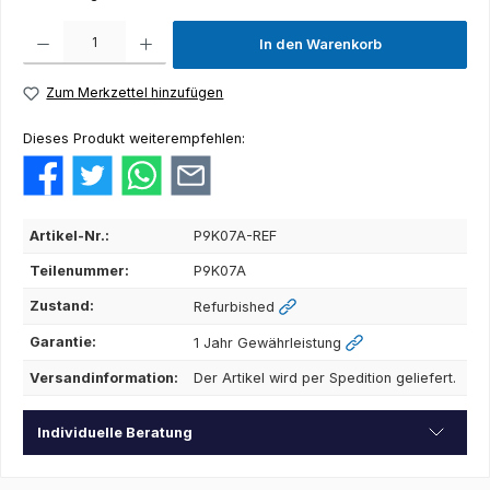
Produkt Anzahl: Gib den gewünschten Wert ein oder benutze die Schaltflächen um die Anza
In den Warenkorb
Zum Merkzettel hinzufügen
Dieses Produkt weiterempfehlen:
Artikel-Nr.:
P9K07A-REF
Teilenummer:
P9K07A
Zustand:
Refurbished
Garantie:
1 Jahr Gewährleistung
Versandinformation:
Der Artikel wird per Spedition geliefert.
Individuelle Beratung