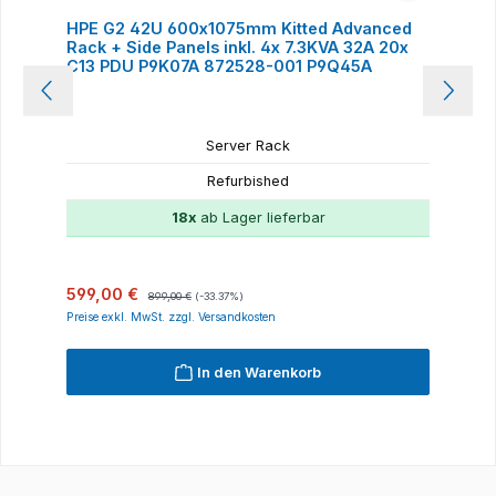
HPE G2 42U 600x1075mm Kitted Advanced
Rack + Side Panels inkl. 4x 7.3KVA 32A 20x
C13 PDU P9K07A 872528-001 P9Q45A
Server Rack
Refurbished
18x
ab Lager lieferbar
Verkaufspreis:
Regulärer Preis:
599,00 €
899,00 €
(-33.37%)
Preise exkl. MwSt. zzgl. Versandkosten
In den Warenkorb