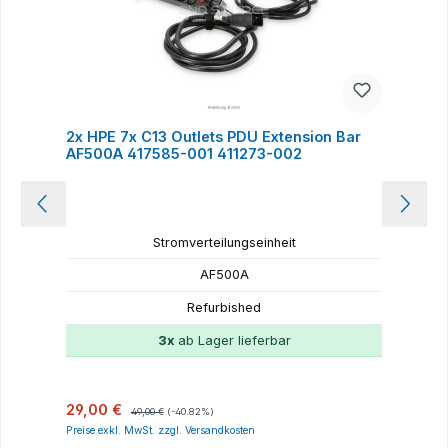
2x HPE 7x C13 Outlets PDU Extension Bar
H
AF500A 417585-001 411273-002
C
Stromverteilungseinheit
AF500A
Refurbished
3x
ab Lager lieferbar
Verkaufspreis:
Regulärer Preis:
V
29,00 €
49,00 €
(-40.82%)
Preise exkl. MwSt. zzgl. Versandkosten
P