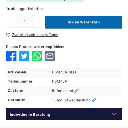
1x
ab Lager lieferbar
Produkt Anzahl: Gib den gewünschten Wert ein oder benutze die Schaltflächen um die Anza
In den Warenkorb
Zum Merkzettel hinzufügen
Dieses Produkt weiterempfehlen:
Artikel-Nr.:
H5M75A-REF0
Teilenummer:
H5M75A
Zustand:
Refurbished
Garantie:
1 Jahr Gewährleistung
Individuelle Beratung