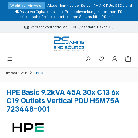
alt springen
Wichtiger Hinweis:
Aktuell kann es bei Server-RAM, CPUs, SSDs und
HDDs zu Verfügbarkeits- und Preisschwankungen kommen. Für
zeitkritische Projekte kontaktieren Sie uns bitte frühzeitig.
Versandkostenfrei ab €500 (Standard-Paket DE)
Sie haben 0 Prod
Infrastruktur
PDU
HPE Basic 9.2kVA 45A 30x C13 6x
C19 Outlets Vertical PDU H5M75A
723448-001