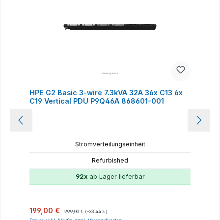
HPE G2 Basic 3-wire 7.3kVA 32A 36x C13 6x
C19 Vertical PDU P9Q46A 868601-001
Stromverteilungseinheit
Refurbished
92x
ab Lager lieferbar
Verkaufspreis:
Regulärer Preis:
199,00 €
299,00 €
(-33.44%)