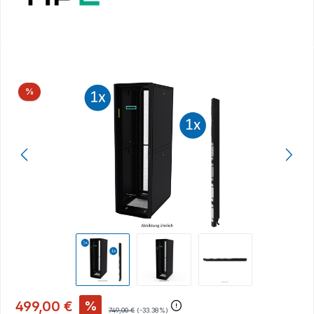
Bildergalerie überspringen
Rabatt
%
499,00 €
%
749,00 €
(-33.38%)