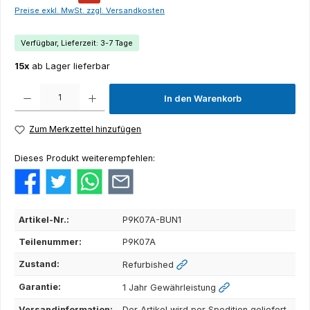
Preise exkl. MwSt. zzgl. Versandkosten
Verfügbar, Lieferzeit: 3-7 Tage
15x
ab Lager lieferbar
Produkt Anzahl: Gib den gewünschten Wert ein oder benutze die Schaltflächen um die Anza
In den Warenkorb
Zum Merkzettel hinzufügen
Dieses Produkt weiterempfehlen:
Artikel-Nr.:
P9K07A-BUN1
Teilenummer:
P9K07A
Zustand:
Refurbished
Garantie:
1 Jahr Gewährleistung
Versandinformation:
Der Artikel wird per Spedition geliefert.