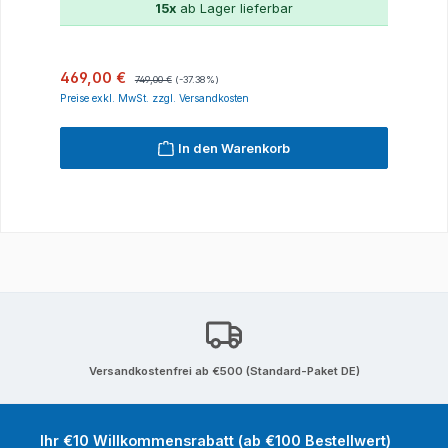
15x
ab Lager lieferbar
Verkaufspreis:
Regulärer Preis:
469,00 €
749,00 €
(-37.38%)
Preise exkl. MwSt. zzgl. Versandkosten
In den Warenkorb
Versandkostenfrei ab €500 (Standard-Paket DE)
Ihr €10 Willkommensrabatt (ab €100 Bestellwert)