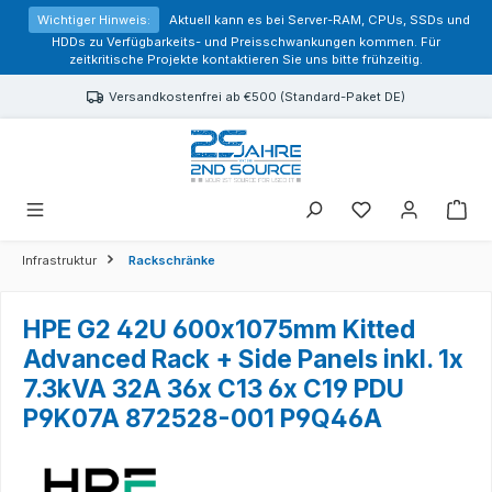
alt springen
Wichtiger Hinweis:
Aktuell kann es bei Server-RAM, CPUs, SSDs und
HDDs zu Verfügbarkeits- und Preisschwankungen kommen. Für
zeitkritische Projekte kontaktieren Sie uns bitte frühzeitig.
Versandkostenfrei ab €500 (Standard-Paket DE)
Sie haben 0 Prod
Infrastruktur
Rackschränke
HPE G2 42U 600x1075mm Kitted
Advanced Rack + Side Panels inkl. 1x
7.3kVA 32A 36x C13 6x C19 PDU
P9K07A 872528-001 P9Q46A