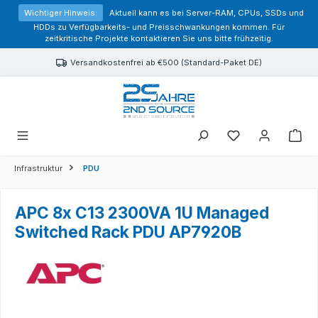
alt springen
Wichtiger Hinweis:
Aktuell kann es bei Server-RAM, CPUs, SSDs und
HDDs zu Verfügbarkeits- und Preisschwankungen kommen. Für
zeitkritische Projekte kontaktieren Sie uns bitte frühzeitig.
Versandkostenfrei ab €500 (Standard-Paket DE)
Sie haben 0 Prod
Infrastruktur
PDU
APC 8x C13 2300VA 1U Managed
Switched Rack PDU AP7920B