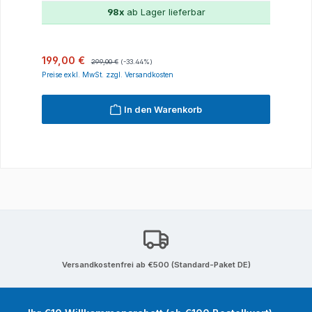
98x
ab Lager lieferbar
Verkaufspreis:
Regulärer Preis:
199,00 €
299,00 €
(-33.44%)
Preise exkl. MwSt. zzgl. Versandkosten
In den Warenkorb
Versandkostenfrei ab €500 (Standard-Paket DE)