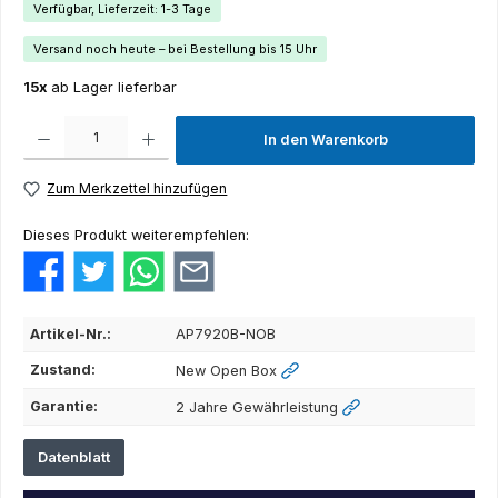
Verfügbar, Lieferzeit: 1-3 Tage
Versand noch heute – bei Bestellung bis 15 Uhr
15x
ab Lager lieferbar
Produkt Anzahl: Gib den gewünschten Wert ein oder benutze die Schaltflächen um die Anza
In den Warenkorb
Zum Merkzettel hinzufügen
Dieses Produkt weiterempfehlen:
Artikel-Nr.:
AP7920B-NOB
Zustand:
New Open Box
Garantie:
2 Jahre Gewährleistung
Datenblatt