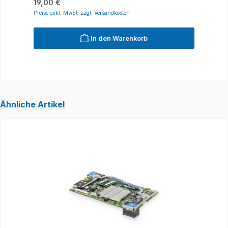
Regulärer Preis:
R
19,00 €
2
Preise exkl. MwSt. zzgl. Versandkosten
P
In den Warenkorb
Ähnliche Artikel
Produktgalerie überspringen