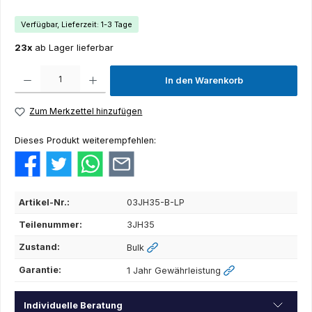
Verfügbar, Lieferzeit: 1-3 Tage
23x
ab Lager lieferbar
Produkt Anzahl: Gib den gewünschten Wert ein oder benutze die Schaltflächen um die Anza
In den Warenkorb
Zum Merkzettel hinzufügen
Dieses Produkt weiterempfehlen:
Artikel-Nr.:
03JH35-B-LP
Teilenummer:
3JH35
Zustand:
Bulk
Garantie:
1 Jahr Gewährleistung
Individuelle Beratung