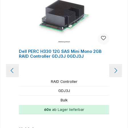
Dell PERC H330 12G SAS Mini Mono 2GB
D
RAID Controller GDJ3J 0GDJ3J
R
RAID Controller
GDJ3J
Bulk
60x
ab Lager lieferbar