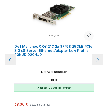
Dell Mellanox CX4121C 2x SFP28 25GbE PCIe
3.0 x8 Server Ethernet Adapter Low Profile
20NJD 020NJD
Netzwerkadapter
Bulk
75x
ab Lager lieferbar
Verkaufspreis:
Regulärer Preis:
69,00 €
88,00 €
(-21.59%)